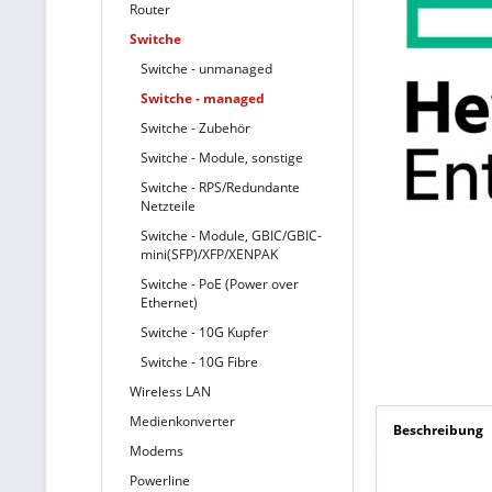
Router
Switche
Switche - unmanaged
Switche - managed
Switche - Zubehör
Switche - Module, sonstige
Switche - RPS/Redundante
Netzteile
Switche - Module, GBIC/GBIC-
mini(SFP)/XFP/XENPAK
Switche - PoE (Power over
Ethernet)
Switche - 10G Kupfer
Switche - 10G Fibre
Wireless LAN
Medienkonverter
Beschreibung
Modems
Powerline