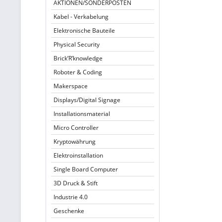
AKTIONEN/SONDERPOSTEN
Kabel - Verkabelung
Elektronische Bauteile
Physical Security
Brick’R’knowledge
Roboter & Coding
Makerspace
Displays/Digital Signage
Installationsmaterial
Micro Controller
Kryptowährung
Elektroinstallation
Single Board Computer
3D Druck & Stift
Industrie 4.0
Geschenke