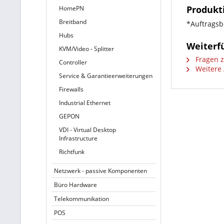
Produkti
HomePN
Breitband
*Auftragsb
Hubs
Weiterfü
KVM/Video - Splitter
Fragen z
Controller
Weitere 
Service & Garantieerweiterungen
Firewalls
Industrial Ethernet
GEPON
VDI - Virtual Desktop
Infrastructure
Richtfunk
Netzwerk - passive Komponenten
Büro Hardware
Telekommunikation
POS