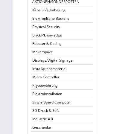
AKTIONEN/SONDERPOSTEN
Kabel - Verkabelung
Elektronische Bauteile
Physical Security
Brick’R’knowledge
Roboter & Coding
Makerspace
Displays/Digital Signage
Installationsmaterial
Micro Controller
Kryptowährung
Elektroinstallation
Single Board Computer
3D Druck & Stift
Industrie 4.0
Geschenke