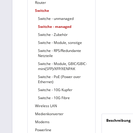
Router
Switche
Switche - unmanaged
Switche - managed
Switche - Zubehör
Switche - Module, sonstige
Switche - RPS/Redundante
Netzteile
Switche - Module, GBIC/GBIC-
mini(SFP)/XFP/XENPAK
Switche - PoE (Power over
Ethernet)
Switche - 10G Kupfer
Switche - 10G Fibre
Wireless LAN
Medienkonverter
Beschreibung
Modems
Powerline