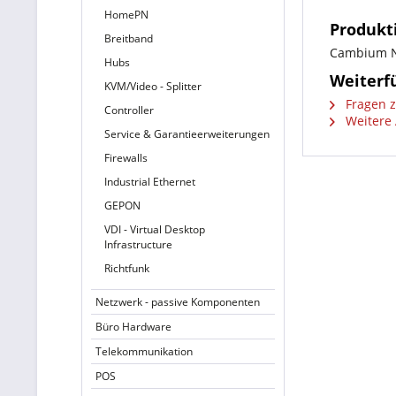
HomePN
Produkt
Breitband
Cambium Ne
Hubs
Weiterf
KVM/Video - Splitter
Fragen z
Controller
Weitere 
Service & Garantieerweiterungen
Firewalls
Industrial Ethernet
GEPON
VDI - Virtual Desktop
Infrastructure
Richtfunk
Netzwerk - passive Komponenten
Büro Hardware
Telekommunikation
POS