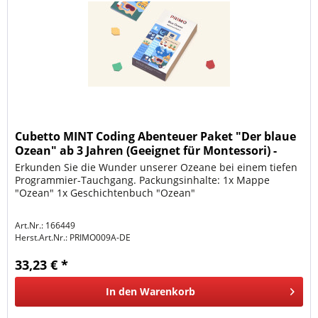
Cubetto MINT Coding Abenteuer Paket "Der blaue
Ozean" ab 3 Jahren (Geeignet für Montessori) -
Deutsc
Erkunden Sie die Wunder unserer Ozeane bei einem tiefen
Programmier-Tauchgang. Packungsinhalte: 1x Mappe
"Ozean" 1x Geschichtenbuch "Ozean"
Art.Nr.: 166449
Herst.Art.Nr.:
PRIMO009A-DE
33,23 € *
In den
Warenkorb