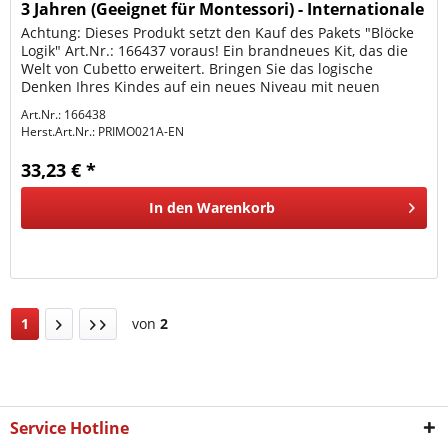
3 Jahren (Geeignet für Montessori) - Internationale
V
Achtung: Dieses Produkt setzt den Kauf des Pakets "Blöcke
Logik" Art.Nr.: 166437 voraus! Ein brandneues Kit, das die
Welt von Cubetto erweitert. Bringen Sie das logische
Denken Ihres Kindes auf ein neues Niveau mit neuen
Büchern und...
Art.Nr.: 166438
Herst.Art.Nr.:
PRIMO021A-EN
33,23 € *
In den
Warenkorb
1
von
2
Service Hotline