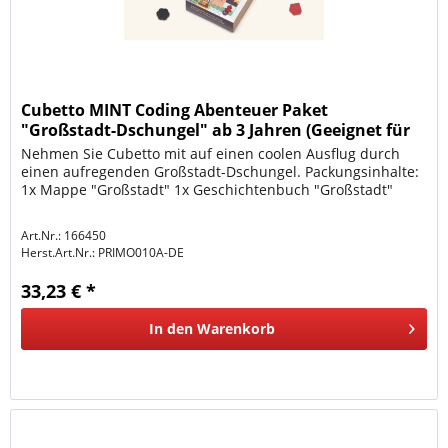
Cubetto MINT Coding Abenteuer Paket
"Großstadt-Dschungel" ab 3 Jahren (Geeignet für
Montessori) - De
Nehmen Sie Cubetto mit auf einen coolen Ausflug durch
einen aufregenden Großstadt-Dschungel. Packungsinhalte:
1x Mappe "Großstadt" 1x Geschichtenbuch "Großstadt"
Art.Nr.: 166450
Herst.Art.Nr.:
PRIMO010A-DE
33,23 € *
In den
Warenkorb