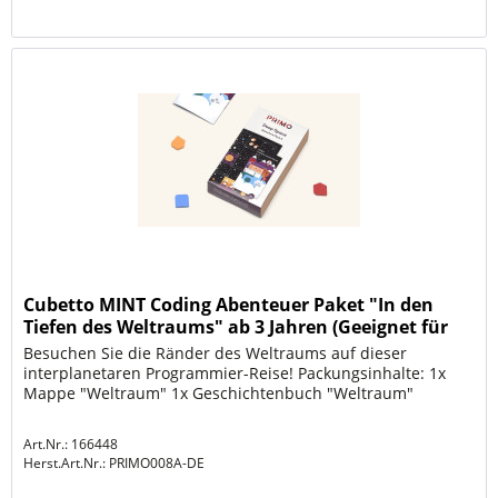
Cubetto MINT Coding Abenteuer Paket "In den
Tiefen des Weltraums" ab 3 Jahren (Geeignet für
Montesso
Besuchen Sie die Ränder des Weltraums auf dieser
interplanetaren Programmier-Reise! Packungsinhalte: 1x
Mappe "Weltraum" 1x Geschichtenbuch "Weltraum"
Art.Nr.: 166448
Herst.Art.Nr.:
PRIMO008A-DE