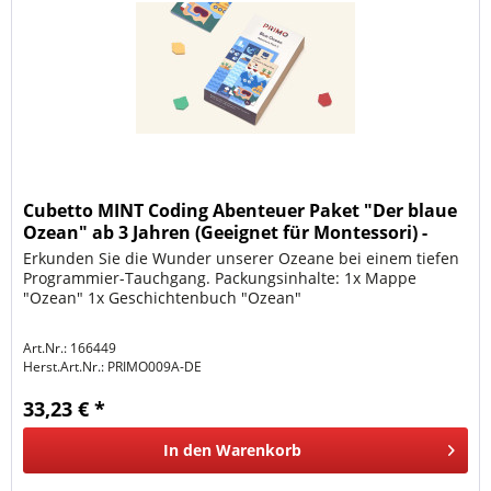
Cubetto MINT Coding Abenteuer Paket "Der blaue
Ozean" ab 3 Jahren (Geeignet für Montessori) -
Deutsc
Erkunden Sie die Wunder unserer Ozeane bei einem tiefen
Programmier-Tauchgang. Packungsinhalte: 1x Mappe
"Ozean" 1x Geschichtenbuch "Ozean"
Art.Nr.: 166449
Herst.Art.Nr.:
PRIMO009A-DE
33,23 € *
In den
Warenkorb