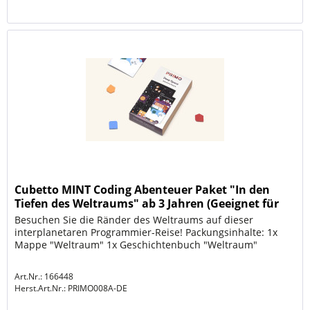
Cubetto MINT Coding Abenteuer Paket "In den
Tiefen des Weltraums" ab 3 Jahren (Geeignet für
Montesso
Besuchen Sie die Ränder des Weltraums auf dieser
interplanetaren Programmier-Reise! Packungsinhalte: 1x
Mappe "Weltraum" 1x Geschichtenbuch "Weltraum"
Art.Nr.: 166448
Herst.Art.Nr.:
PRIMO008A-DE