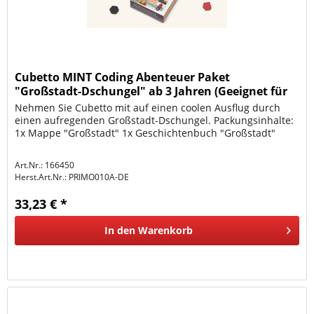
Cubetto MINT Coding Abenteuer Paket
"Großstadt-Dschungel" ab 3 Jahren (Geeignet für
Montessori) - De
Nehmen Sie Cubetto mit auf einen coolen Ausflug durch
einen aufregenden Großstadt-Dschungel. Packungsinhalte:
1x Mappe "Großstadt" 1x Geschichtenbuch "Großstadt"
Art.Nr.: 166450
Herst.Art.Nr.:
PRIMO010A-DE
33,23 € *
In den
Warenkorb