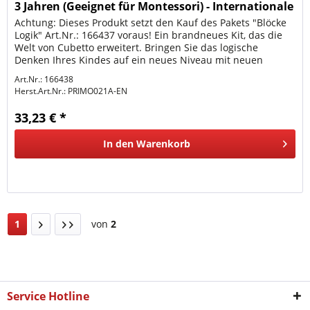
3 Jahren (Geeignet für Montessori) - Internationale
V
Achtung: Dieses Produkt setzt den Kauf des Pakets "Blöcke
Logik" Art.Nr.: 166437 voraus! Ein brandneues Kit, das die
Welt von Cubetto erweitert. Bringen Sie das logische
Denken Ihres Kindes auf ein neues Niveau mit neuen
Büchern und...
Art.Nr.: 166438
Herst.Art.Nr.:
PRIMO021A-EN
33,23 € *
In den
Warenkorb
1
von
2
Service Hotline