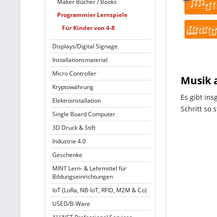
Maker Bücher / Books
Programmier Lernspiele
Für Kinder von 4-8
Displays/Digital Signage
Installationsmaterial
Micro Controller
Musik a
Kryptowährung
Es gibt in
Elektroinstallation
Schritt so 
Single Board Computer
3D Druck & Stift
Industrie 4.0
Geschenke
MINT Lern- & Lehrmittel für
Bildungseinrichtungen
IoT (LoRa, NB-IoT, RFID, M2M & Co)
USED/B-Ware