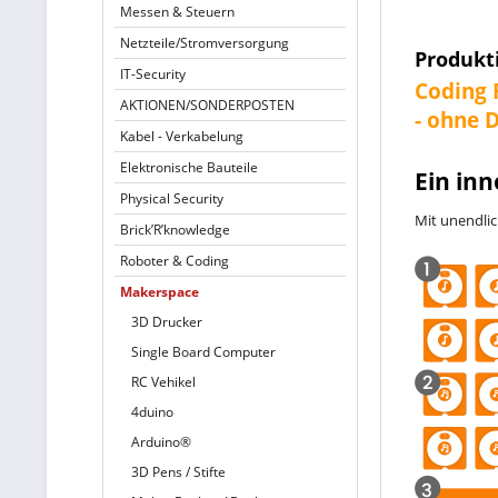
Messen & Steuern
Netzteile/Stromversorgung
Produkt
IT-Security
Coding 
AKTIONEN/SONDERPOSTEN
- ohne 
Kabel - Verkabelung
Elektronische Bauteile
Ein inn
Physical Security
Mit unendli
Brick’R’knowledge
Roboter & Coding
Makerspace
3D Drucker
Single Board Computer
RC Vehikel
4duino
Arduino®
3D Pens / Stifte