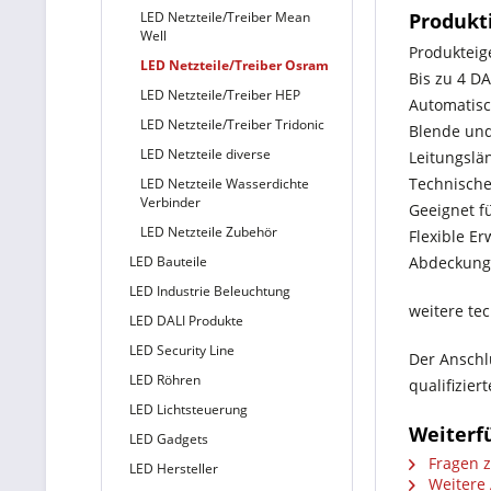
LED Netzteile/Treiber Mean
Produkt
Well
Produkteig
LED Netzteile/Treiber Osram
Bis zu 4 D
LED Netzteile/Treiber HEP
Automatisc
LED Netzteile/Treiber Tridonic
Blende und
LED Netzteile diverse
Leitungslä
Technische
LED Netzteile Wasserdichte
Verbinder
Geeignet fü
LED Netzteile Zubehör
Flexible E
LED Bauteile
Abdeckung
LED Industrie Beleuchtung
weitere te
LED DALI Produkte
LED Security Line
Der Anschl
LED Röhren
qualifizie
LED Lichtsteuerung
Weiterf
LED Gadgets
Fragen z
LED Hersteller
Weitere 