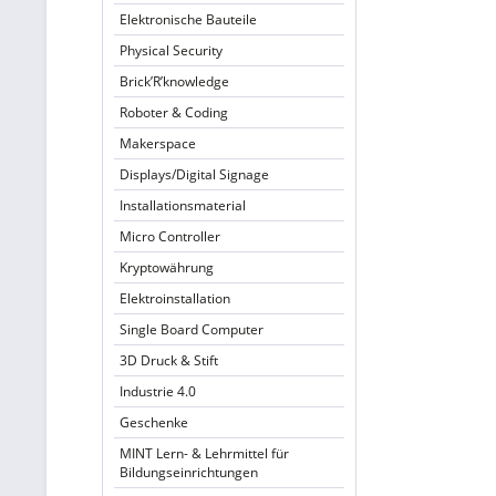
Elektronische Bauteile
Physical Security
Brick’R’knowledge
Roboter & Coding
Makerspace
Displays/Digital Signage
Installationsmaterial
Micro Controller
Kryptowährung
Elektroinstallation
Single Board Computer
3D Druck & Stift
Industrie 4.0
Geschenke
MINT Lern- & Lehrmittel für
Bildungseinrichtungen