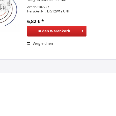
Art.Nr.: 107727
Herst.Art.Nr.:
LRV12W12 UNII
6,82 € *
In den
Warenkorb
Vergleichen