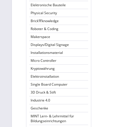
Elektronische Bauteile
Physical Security
Brick’R’knowledge
Roboter & Coding
Makerspace
Displays/Digital Signage
Installationsmaterial
Micro Controller
Kryptowährung
Elektroinstallation
Single Board Computer
3D Druck & Stift
Industrie 4.0
Geschenke
MINT Lern- & Lehrmittel für
Bildungseinrichtungen