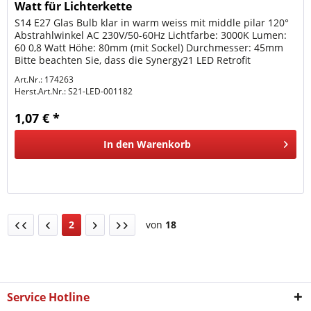
Watt für Lichterkette
S14 E27 Glas Bulb klar in warm weiss mit middle pilar 120°
Abstrahlwinkel AC 230V/50-60Hz Lichtfarbe: 3000K Lumen:
60 0,8 Watt Höhe: 80mm (mit Sockel) Durchmesser: 45mm
Bitte beachten Sie, dass die Synergy21 LED Retrofit
Leuchtmittel nur...
Art.Nr.: 174263
Herst.Art.Nr.:
S21-LED-001182
1,07 € *
In den
Warenkorb
2
von
18
Service Hotline