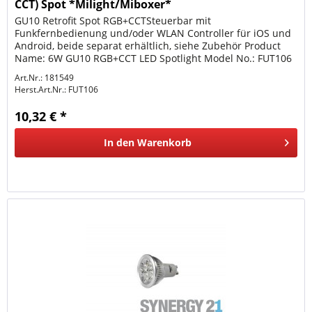
CCT) Spot *Milight/Miboxer*
GU10 Retrofit Spot RGB+CCTSteuerbar mit
Funkfernbedienung und/oder WLAN Controller für iOS und
Android, beide separat erhältlich, siehe Zubehör Product
Name: 6W GU10 RGB+CCT LED Spotlight Model No.: FUT106
Power: 6W Voltage: AC100~240V...
Art.Nr.: 181549
Herst.Art.Nr.:
FUT106
10,32 € *
In den
Warenkorb