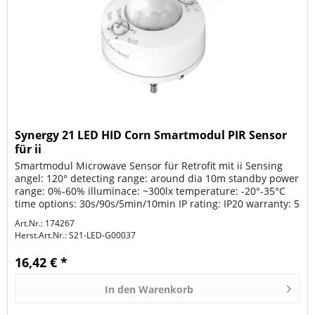
Synergy 21 LED HID Corn Smartmodul PIR Sensor
für ii
Smartmodul Microwave Sensor für Retrofit mit ii Sensing
angel: 120° detecting range: around dia 10m standby power
range: 0%-60% illuminace: ~300lx temperature: -20°-35°C
time options: 30s/90s/5min/10min IP rating: IP20 warranty: 5
years
Art.Nr.: 174267
Herst.Art.Nr.:
S21-LED-G00037
16,42 € *
In den
Warenkorb