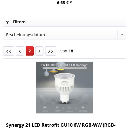
6,65 € *
Filtern
2
von
18
Synergy 21 LED Retrofit GU10 6W RGB-WW (RGB-