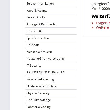
Telekommunikation
Energieeffi
kWh/1000h
Kabel & Adapter
Weiterf
Server & NAS
Fragen z
Anzeige & Peripherie
Weitere 
Leuchtmittel
Speichermedien
Haushalt
Messen & Steuern
Netzteile/Stromversorgung
IT-Security
AKTIONEN/SONDERPOSTEN
Kabel - Verkabelung
Elektronische Bauteile
Physical Security
Brick’R’knowledge
Roboter & Coding