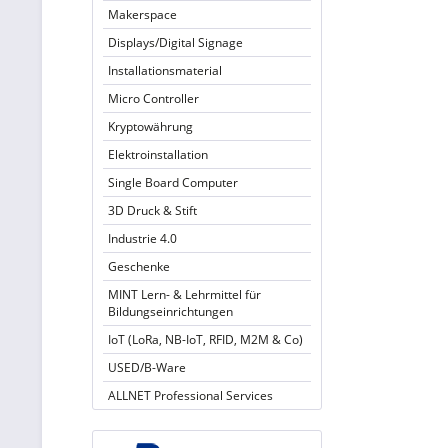
Makerspace
Displays/Digital Signage
Installationsmaterial
Micro Controller
Kryptowährung
Elektroinstallation
Single Board Computer
3D Druck & Stift
Industrie 4.0
Geschenke
MINT Lern- & Lehrmittel für
Bildungseinrichtungen
IoT (LoRa, NB-IoT, RFID, M2M & Co)
USED/B-Ware
ALLNET Professional Services