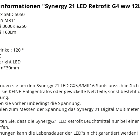
informationen "Synergy 21 LED Retrofit G4 ww 12
2x SMD 5050
ten MR11
ß 3000K ±250
ß 160Lm
inkel: 120 °
C
bright LED
5mm*30mm
nden sie bei den Synergy 21 LED GX5,3/MR16 Spots ausschließlich ge
sie KEINE Halogentrafos oder gewickelte Netzteile, sonst besteht 
ung.
en sie vorher unbedingt die Spannung.
len zum Messen der Spannung das Synergy 21 Digital Multimete
ten Sie, dass die Synergy21 LED Retrofit Leuchtmittel nur bei ein
fen.
hungen kann die Lebensdauer der LED?s nicht garantiert werden!