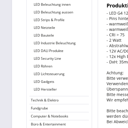
LED Beleuchtung innen
Produkt
LED Beleuchtung aussen
- LED G4 1
- Pins hin
LED Strips & Profile
- warmwei
LED Netzteile
- warmwei
- CRI > 75
LED Bauteile
- 2 Watt
LED Industrie Beleuchtung
- Abstrahlw
LED DALI Produkte
- 12V AC/D
- 12x High 
LED Security Line
- DxH: 3
LED Röhren
Achtung:
LED Lichtsteuerung
Bitte verwe
LED Gadgets
Verwenden 
Überspann
LED Hersteller
Bitte mess
Wir empfeh
Technik & Elektro
Fundgrube
Bitte beach
werden dür
Computer & Notebooks
Bei Abweic
Büro & Entertainment