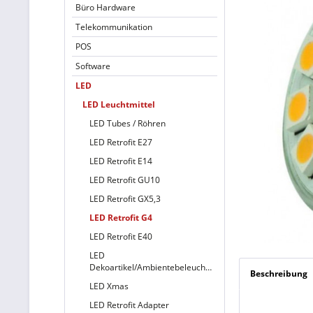
Büro Hardware
Telekommunikation
POS
Software
LED
LED Leuchtmittel
LED Tubes / Röhren
LED Retrofit E27
LED Retrofit E14
LED Retrofit GU10
LED Retrofit GX5,3
LED Retrofit G4
LED Retrofit E40
LED
Dekoartikel/Ambientebeleuchtung
Beschreibung
LED Xmas
LED Retrofit Adapter