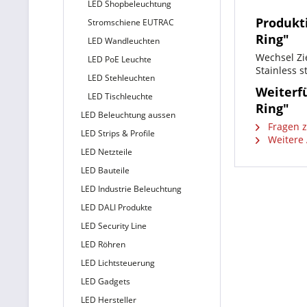
LED Shopbeleuchtung
Produkt
Stromschiene EUTRAC
Ring"
LED Wandleuchten
Wechsel Zi
LED PoE Leuchte
Stainless 
LED Stehleuchten
Weiterf
LED Tischleuchte
Ring"
LED Beleuchtung aussen
Fragen z
LED Strips & Profile
Weitere 
LED Netzteile
LED Bauteile
LED Industrie Beleuchtung
LED DALI Produkte
LED Security Line
LED Röhren
LED Lichtsteuerung
LED Gadgets
LED Hersteller