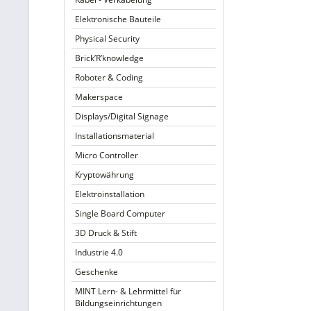
Elektronische Bauteile
Physical Security
Brick’R’knowledge
Roboter & Coding
Makerspace
Displays/Digital Signage
Installationsmaterial
Micro Controller
Kryptowährung
Elektroinstallation
Single Board Computer
3D Druck & Stift
Industrie 4.0
Geschenke
MINT Lern- & Lehrmittel für
Bildungseinrichtungen