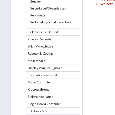
Stecker
Weitere A
Stromkabel/Dosenleisten
Kupplungen
Verkabelung - Elektrotechnik
Elektronische Bauteile
Physical Security
Brick’R’knowledge
Roboter & Coding
Makerspace
Displays/Digital Signage
Installationsmaterial
Micro Controller
Kryptowährung
Elektroinstallation
Single Board Computer
3D Druck & Stift