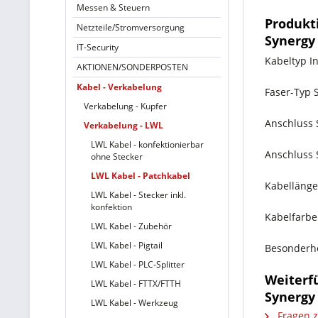
Messen & Steuern
Produkt
Netzteile/Stromversorgung
Synergy 
IT-Security
Kabeltyp I
AKTIONEN/SONDERPOSTEN
Kabel - Verkabelung
Faser-Typ 
Verkabelung - Kupfer
Anschluss 
Verkabelung - LWL
LWL Kabel - konfektionierbar
Anschluss 
ohne Stecker
LWL Kabel - Patchkabel
Kabellänge
LWL Kabel - Stecker inkl.
konfektion
Kabelfarbe
LWL Kabel - Zubehör
LWL Kabel - Pigtail
Besonderhe
LWL Kabel - PLC-Splitter
Weiterf
LWL Kabel - FTTX/FTTH
Synergy 
LWL Kabel - Werkzeug
Fragen z