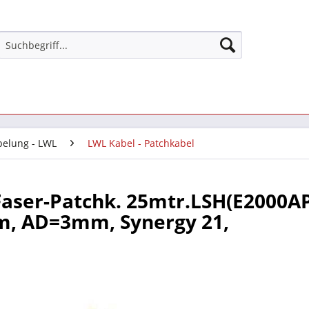
belung - LWL
LWL Kabel - Patchkabel
aser-Patchk. 25mtr.LSH(E2000AP
m, AD=3mm, Synergy 21,