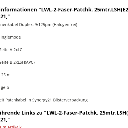
informationen "LWL-2-Faser-Patchk. 25mtr.LSH(E
21,"
nnenkabel Duplex, 9/125µm (Halogenfrei)
Singlemode
Seite A 2xLC
Seite B 2xLSH(APC)
 25 m
 gelb
it Patchkabel in Synergy21 Blisterverpackung
ührende Links zu "LWL-2-Faser-Patchk. 25mtr.LSH
21,"
um Artikel?