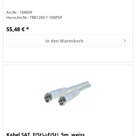
Art.Nr.: 104609
Herst.Art.Nr.:
TR81200-1-100PSP
55,48 € *
In den
Warenkorb
Kabel SAT, F(St)->F(St), 5m, weiss,