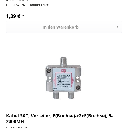
Art.Nr.: 104595
Herst.Art.Nr.:
TR80093-128
1,39 € *
In den
Warenkorb
Kabel SAT, Verteiler, F(Buchse)->2xF(Buchse), 5-
2400MH