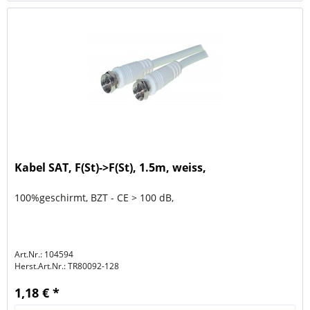
Kabel SAT, F(St)->F(St), 1.5m, weiss,
100%geschirmt, BZT - CE > 100 dB,
Art.Nr.: 104594
Herst.Art.Nr.:
TR80092-128
1,18 € *