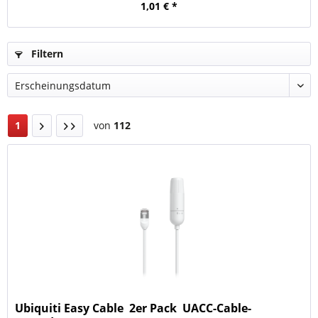
1,01 € *
Filtern
1
von
112
Ubiquiti Easy Cable  2er Pack  UACC-Cable-