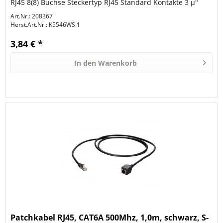
RJ45 8(8) Buchse Steckertyp RJ45 Standard Kontakte 3 µ"
Vergoldet Pinbelegung 1:1...
Art.Nr.: 208367
Herst.Art.Nr.:
K5546WS.1
3,84 € *
In den
Warenkorb
Patchkabel RJ45, CAT6A 500Mhz, 1,0m, schwarz, S-