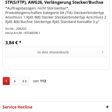
STP(S/FTP), AWG26, Verlängerung Stecker/Buchse
*Auftragsbezogen, nicht Stornierbar*,
Produkteigenschaften Kategorie 6A (TIA) Steckverbindertyp
Anschluss 1 RJ45 8(8) Stecker Steckverbindertyp Anschluss 2
RJ45 8(8) Buchse Steckertyp RJ45 Standard Kontakte 3 µ"
Vergoldet Pinbelegung 1:1...
Art.Nr.: 208202
Herst.Art.Nr.:
K5546SW.1
3,84 € *
In den
Warenkorb
1
von
112
Service Hotline