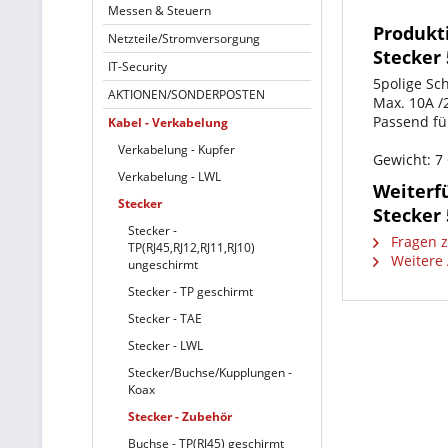
Messen & Steuern
Produkt
Netzteile/Stromversorgung
Stecker 
IT-Security
5polige Sc
AKTIONEN/SONDERPOSTEN
Max. 10A /
Passend für
Kabel - Verkabelung
Verkabelung - Kupfer
Gewicht: 
Verkabelung - LWL
Weiterf
Stecker
Stecker 
Stecker -
Fragen z
TP(RJ45,RJ12,RJ11,RJ10)
Weitere 
ungeschirmt
Stecker - TP geschirmt
Stecker - TAE
Stecker - LWL
Stecker/Buchse/Kupplungen -
Koax
Stecker - Zubehör
Buchse - TP(RJ45) geschirmt