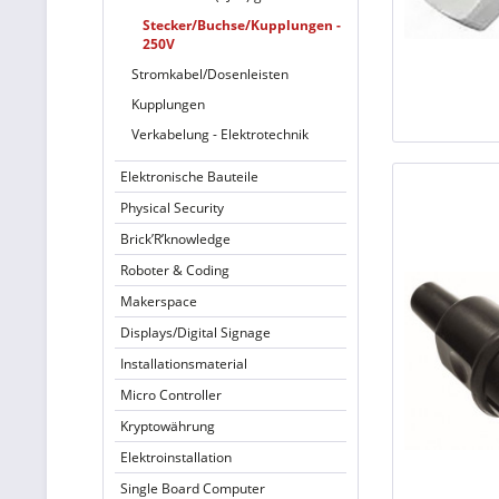
Stecker/Buchse/Kupplungen -
250V
Stromkabel/Dosenleisten
Kupplungen
Verkabelung - Elektrotechnik
Elektronische Bauteile
Physical Security
Brick’R’knowledge
Roboter & Coding
Makerspace
Displays/Digital Signage
Installationsmaterial
Micro Controller
Kryptowährung
Elektroinstallation
Single Board Computer