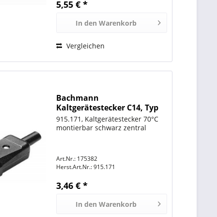
5,55 € *
In den
Warenkorb
Vergleichen
Bachmann
Kaltgerätestecker C14, Typ
749 70°C 10A
915.171, Kaltgerätestecker 70°C
montierbar schwarz zentral
Art.Nr.: 175382
Herst.Art.Nr.:
915.171
3,46 € *
In den
Warenkorb