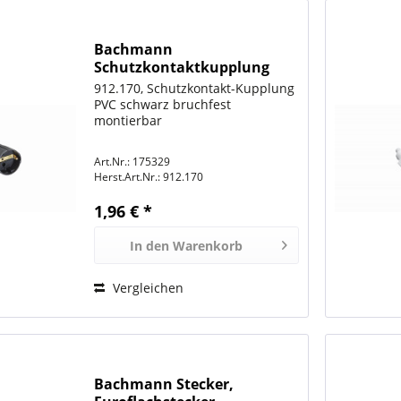
Bachmann
Schutzkontaktkupplung
schwarz
912.170, Schutzkontakt-Kupplung
PVC schwarz bruchfest
montierbar
Art.Nr.: 175329
Herst.Art.Nr.:
912.170
1,96 € *
In den
Warenkorb
Vergleichen
Bachmann Stecker,