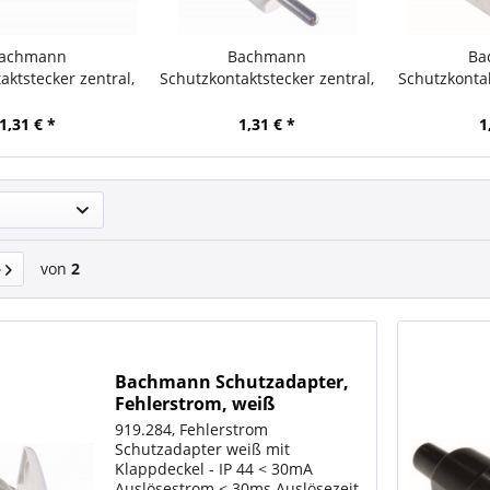
achmann
Bachmann
Ba
aktstecker zentral,
Schutzkontaktstecker zentral,
Schutzkonta
schwarz
weiß
1,31 € *
1,31 € *
1
von
2
Bachmann Schutzadapter,
Fehlerstrom, weiß
919.284, Fehlerstrom
Schutzadapter weiß mit
Klappdeckel - IP 44 < 30mA
Auslösestrom < 30ms Auslösezeit