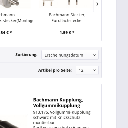
chmann
Bachmann Stecker,
Bachman
ktstecker(Montagestecker),
Euroflachstecker
Eurofla
weiß
Schraubanschluss schwarz,
Schraubans
2,5A/250V,
2,5A
,54 € *
1,59 € *
1,
Sortierung:
Artikel pro Seite:
Bachmann Kupplung,
Vollgummikupplung
schwarz, 250V
913.175, Vollgummi-Kupplung
schwarz mit Knickschutz
montierbar
Spritzwasserschutz+Hammer-