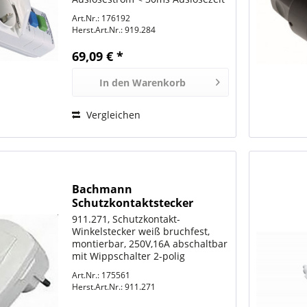
max. 3600W 16A 250V 50Hz
Art.Nr.: 176192
Herst.Art.Nr.:
919.284
69,09 € *
In den
Warenkorb
Vergleichen
Bachmann
Schutzkontaktstecker
Winkel, mit Schalter, weiß
911.271, Schutzkontakt-
Winkelstecker weiß bruchfest,
montierbar, 250V,16A abschaltbar
mit Wippschalter 2-polig
Art.Nr.: 175561
Herst.Art.Nr.:
911.271