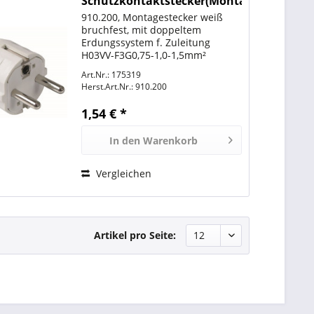
Schutzkontaktstecker(Montagestecker),
weiß
910.200, Montagestecker weiß
bruchfest, mit doppeltem
Erdungssystem f. Zuleitung
H03VV-F3G0,75-1,0-1,5mm²
Art.Nr.: 175319
Herst.Art.Nr.:
910.200
1,54 € *
In den
Warenkorb
Vergleichen
Artikel pro Seite: