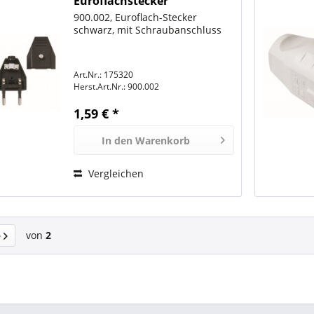
Euroflachstecker
Schraubanschluss schwarz,
900.002, Euroflach-Stecker
2,5A/250V,
schwarz, mit Schraubanschluss
Art.Nr.: 175320
Herst.Art.Nr.:
900.002
1,59 € *
In den
Warenkorb
Vergleichen
von
2