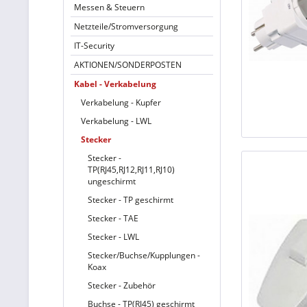
Messen & Steuern
Netzteile/Stromversorgung
IT-Security
AKTIONEN/SONDERPOSTEN
Kabel - Verkabelung
Verkabelung - Kupfer
Verkabelung - LWL
Stecker
Stecker -
TP(RJ45,RJ12,RJ11,RJ10)
ungeschirmt
Stecker - TP geschirmt
Stecker - TAE
Stecker - LWL
Stecker/Buchse/Kupplungen -
Koax
Stecker - Zubehör
Buchse - TP(RJ45) geschirmt