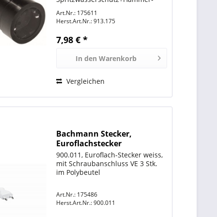
Zeichen für Leitungen bis H07RN-
Art.Nr.: 175611
F 3G2,5mm²
Herst.Art.Nr.:
913.175
7,98 € *
In den
Warenkorb
Vergleichen
Bachmann Stecker,
Euroflachstecker
Schraubanschluss weiß,
900.011, Euroflach-Stecker weiss,
2,5A/250V, 3St im Beutel
mit Schraubanschluss VE 3 Stk.
im Polybeutel
Art.Nr.: 175486
Herst.Art.Nr.:
900.011