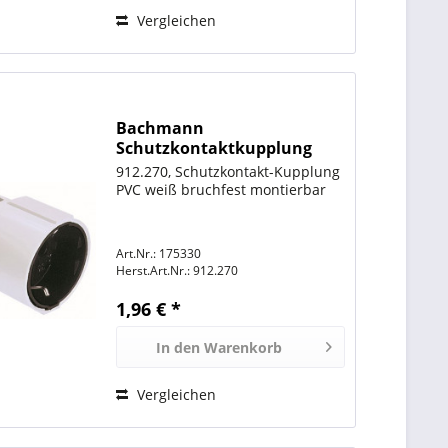
Vergleichen
Bachmann
Schutzkontaktkupplung
zentral, weiß
912.270, Schutzkontakt-Kupplung
PVC weiß bruchfest montierbar
Art.Nr.: 175330
Herst.Art.Nr.:
912.270
1,96 € *
In den
Warenkorb
Vergleichen