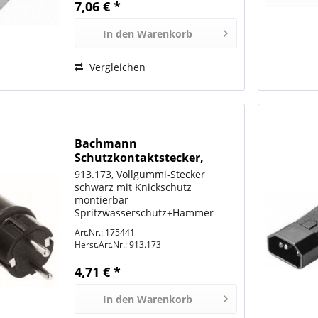
7,06 € *
In den
Warenkorb
Vergleichen
Bachmann
Schutzkontaktstecker,
Vollgummistecker schwarz
913.173, Vollgummi-Stecker
schwarz mit Knickschutz
montierbar
Spritzwasserschutz+Hammer-
Zeichen für Leitungen bis H07RN-
Art.Nr.: 175441
F 3G2,5mm²
Herst.Art.Nr.:
913.173
4,71 € *
In den
Warenkorb