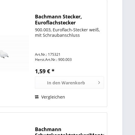
Bachmann Stecker,
Euroflachstecker
Schraubanschluss weiß,
900.003, Euroflach-Stecker weiß,
2,5A/250V,
mit Schraubanschluss
Art.Nr.: 175321
Herst.Art.Nr.:
900.003
1,59 € *
In den
Warenkorb
Vergleichen
Bachmann