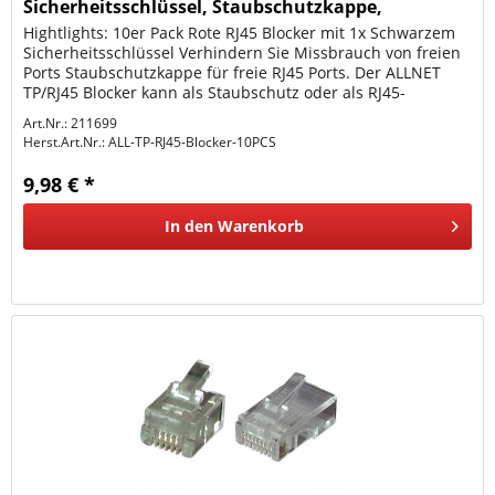
Sicherheitsschlüssel, Staubschutzkappe,
Netzwerk-Sch
Hightlights: 10er Pack Rote RJ45 Blocker mit 1x Schwarzem
Sicherheitsschlüssel Verhindern Sie Missbrauch von freien
Ports Staubschutzkappe für freie RJ45 Ports. Der ALLNET
TP/RJ45 Blocker kann als Staubschutz oder als RJ45-
Blocker...
Art.Nr.: 211699
Herst.Art.Nr.:
ALL-TP-RJ45-Blocker-10PCS
9,98 € *
In den
Warenkorb