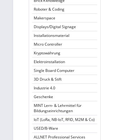
Brick’R’knowledge
Roboter & Coding
Makerspace
Displays/Digital Signage
Installationsmaterial
Micro Controller
Kryptowährung
Elektroinstallation
Single Board Computer
3D Druck & Stift
Industrie 4.0
Geschenke
MINT Lern- & Lehrmittel für
Bildungseinrichtungen
IoT (LoRa, NB-IoT, RFID, M2M & Co)
USED/B-Ware
ALLNET Professional Services