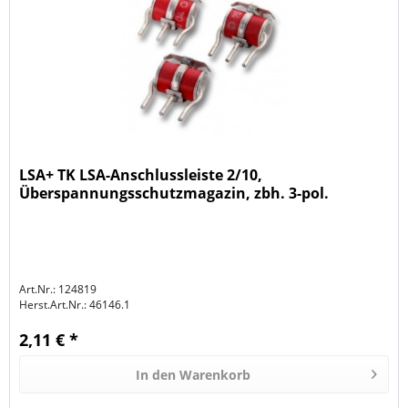
LSA+ TK LSA-Anschlussleiste 2/10,
Überspannungsschutzmagazin, zbh. 3-pol.
Ableiter ÜsAg, 230V,
Art.Nr.: 124819
Herst.Art.Nr.:
46146.1
2,11 € *
In den
Warenkorb