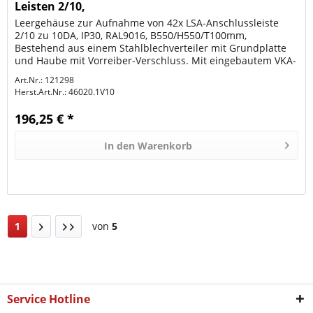
Leisten 2/10,
Leergehäuse zur Aufnahme von 42x LSA-Anschlussleiste
2/10 zu 10DA, IP30, RAL9016, B550/H550/T100mm,
Bestehend aus einem Stahlblechverteiler mit Grundplatte
und Haube mit Vorreiber-Verschluss. Mit eingebautem VKA-
Montagesatz 10DA (für...
Art.Nr.: 121298
Herst.Art.Nr.:
46020.1V10
196,25 € *
In den
Warenkorb
1
von
5
Service Hotline