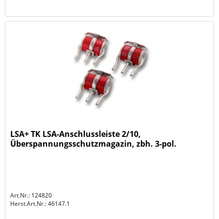
LSA+ TK LSA-Anschlussleiste 2/10,
Überspannungsschutzmagazin, zbh. 3-pol.
Ableiter ÜsAg, 230V Failsa
Art.Nr.: 124820
Herst.Art.Nr.:
46147.1