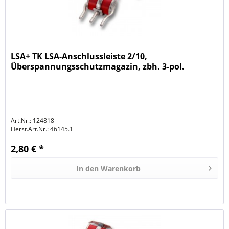
LSA+ TK LSA-Anschlussleiste 2/10,
Überspannungsschutzmagazin, zbh. 3-pol.
Ableiter ÜsAg, 90V,
Art.Nr.: 124818
Herst.Art.Nr.:
46145.1
2,80 € *
In den
Warenkorb