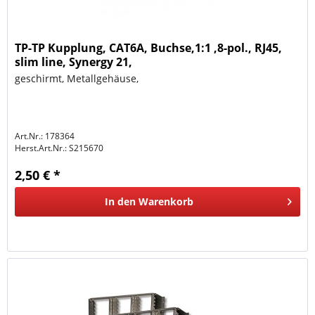
TP-TP Kupplung, CAT6A, Buchse,1:1 ,8-pol., RJ45,
slim line, Synergy 21,
geschirmt, Metallgehäuse,
Art.Nr.: 178364
Herst.Art.Nr.:
S215670
2,50 € *
In den
Warenkorb