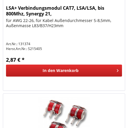
LSA+ Verbindungsmodul CAT7, LSA/LSA, bis
800Mhz, Synergy 21,
für AWG 22-26, für Kabel Außendurchmesser 5-8,5mm,
Außenmasse L83/B37/H23mm
Art.Nr.: 131374
Herst.Art.Nr.:
S215405
2,87 € *
In den
Warenkorb