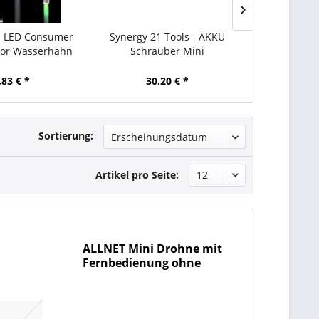
1 LED Consumer
Synergy 21 Tools - AKKU
ALLNET Min
tor Wasserhahn
Schrauber Mini
Schnelllad
,83 € *
30,20 € *
2,
Sortierung:
Artikel pro Seite:
ALLNET Mini Drohne mit
Fernbedienung ohne
Kamera (Farbe gelb)