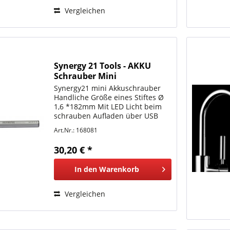
Vergleichen
Synergy 21 Tools - AKKU
Schrauber Mini
Synergy21 mini Akkuschrauber
Handliche Größe eines Stiftes Ø
1,6 *182mm Mit LED Licht beim
schrauben Aufladen über USB
micro (5V, 2A), Kabel incl. Batterie:
Art.Nr.: 168081
3,7V, 260mAH, Lithium Ion
Ladedauer ca 45min,
30,20 € *
Geschwindigkeit: 150RPM,...
In den
Warenkorb
Vergleichen