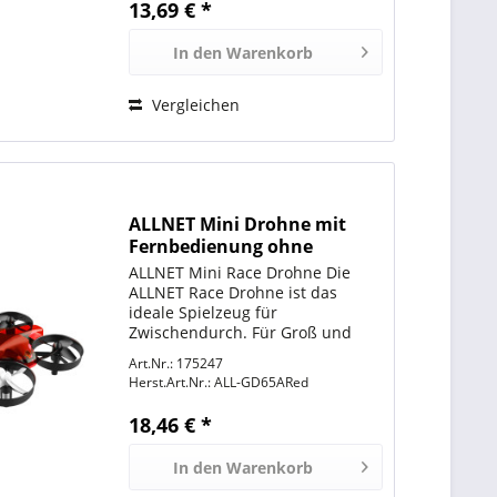
13,69 € *
Vanadium Nüsse M5-M13 47x
Bits H4 und...
In den
Warenkorb
Vergleichen
ALLNET Mini Drohne mit
Fernbedienung ohne
Kamera (Farbe rot)
ALLNET Mini Race Drohne Die
ALLNET Race Drohne ist das
ideale Spielzeug für
Zwischendurch. Für Groß und
Klein ein riesen Spaß. Die
Art.Nr.: 175247
Speedmodi erlauben ein
Herst.Art.Nr.:
ALL-GD65ARed
gemächliches fliegen wie auch
Speed-Stunts im höchsten
18,46 € *
Modus. Sie suchen ein neues...
In den
Warenkorb