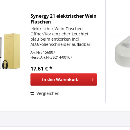
Synergy 21 elektrischer Wein
Flaschen
Öffner/Korkenzieher
elektrischer Wein Flaschen
Öffner/Korkenzieher Leuchtet
blau beim entkorken incl
ALU/Folienschneider aufladbar
incl Akku incl USB Ladekabel und
Art.Nr.: 156807
EU Stecker
Herst.Art.Nr.:
S21-I-00167
17,61 € *
In den
Warenkorb
Vergleichen