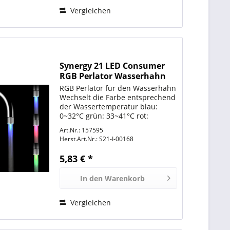
Vergleichen
Synergy 21 LED Consumer
RGB Perlator Wasserhahn
RGB Perlator für den Wasserhahn
Wechselt die Farbe entsprechend
der Wassertemperatur blau:
0~32°C grün: 33~41°C rot:
42~45°C rot blinkend: >45°C
Art.Nr.: 157595
Batterielos, der eingebaute Mini
Herst.Art.Nr.:
S21-I-00168
Generator erzeugt den beötigten
Strom selbst.
5,83 € *
In den
Warenkorb
Vergleichen