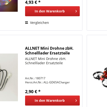
4,93 € *
unterschiedlichsten...
In den
Warenkorb
Vergleichen
ALLNET Mini Drohne zbH.
Schnelllader Ersatzteile
ALLNET Mini Drohne zbH.
Schnelllader Ersatzteile
Art.Nr.: 180717
Herst.Art.Nr.:
ALL-GD65ACharger
2,90 € *
In den
Warenkorb