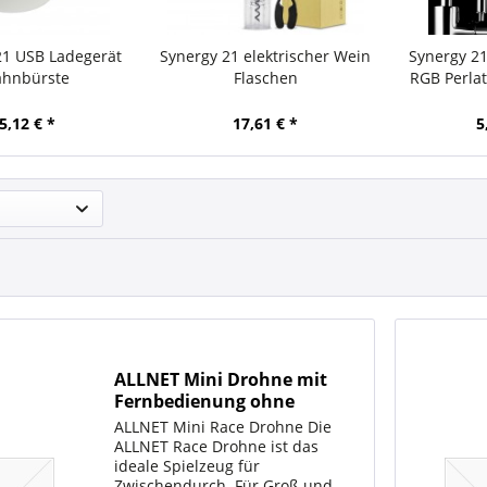
21 USB Ladegerät
Synergy 21 elektrischer Wein
Synergy 2
ahnbürste
Flaschen
RGB Perla
Öffner/Korkenzieher
5,12 € *
17,61 € *
5
ALLNET Mini Drohne mit
Fernbedienung ohne
Kamera (Farbe grün)
ALLNET Mini Race Drohne Die
ALLNET Race Drohne ist das
ideale Spielzeug für
Zwischendurch. Für Groß und