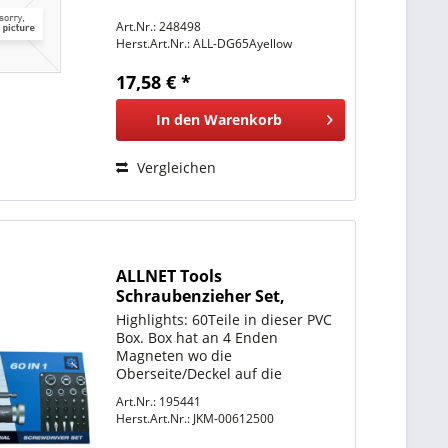
Art.Nr.: 248498
Herst.Art.Nr.:
ALL-DG65Ayellow
17,58 € *
In den
Warenkorb
Vergleichen
ALLNET Tools
Schraubenzieher Set,
Hochwertiges
Highlights: 60Teile in dieser PVC
Toolkit/Werkzeug 60 Teile
Box. Box hat an 4 Enden
Magneten wo die
Oberseite/Deckel auf die
Unterseite (Schnitte für die Bits)
Art.Nr.: 195441
hält Hochwertiges
Herst.Art.Nr.:
JKM-00612500
Schraubendreher-Set im
kompaktem Gehäuse Chrome