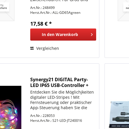
Klein ein riesen Spaß. Die
Art.Nr.: 248499
Speedmodi erlauben ein
Herst.Art.Nr.:
ALL-GD65Agreen
gemächliches fliegen wie auch
Speed-Stunts im höchsten
17,58 € *
Modus. Sie suchen ein neues...
In den
Warenkorb
Vergleichen
Synergy21 DIGITAL Party-
LED IP65 USB-Controller +
Fernsteuerung oder APP+
Entdecken Sie die Möglichjkeiten
RGBW Stripe (10M)
digitaler LED-Stripes ! Mit
Fernsteuerung oder praktischer
App-Steuerung haben Sie die
volle Kontrolle über die
Art.Nr.: 228053
Beleuchtung auch
Herst.Art.Nr.:
S21-LED-JT240016
imAußenbereich. Viele
verschiedene Programme mit den