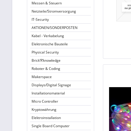
Messen & Steuern
Netzteile/Stromversorgung
IT-Security
AKTIONEN/SONDERPOSTEN
Kabel - Verkabelung
Elektronische Bauteile
Physical Security
Brick’R’knowledge
Roboter & Coding
Makerspace
Displays/Digital Signage
Installationsmaterial
Micro Controller
Kryptowährung
Elektroinstallation
Single Board Computer