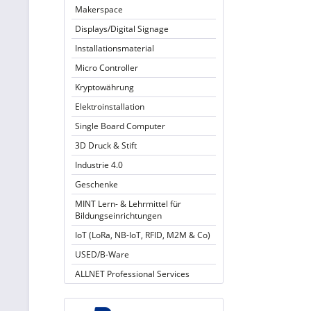
Makerspace
Displays/Digital Signage
Installationsmaterial
Micro Controller
Kryptowährung
Elektroinstallation
Single Board Computer
3D Druck & Stift
Industrie 4.0
Geschenke
MINT Lern- & Lehrmittel für
Bildungseinrichtungen
IoT (LoRa, NB-IoT, RFID, M2M & Co)
USED/B-Ware
ALLNET Professional Services