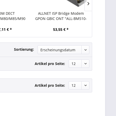
OM DECT
ALLNET ISP Bridge Modem
tiptel Ersa
/M80/M85/M90
GPON GBIC ONT "ALL-BM510-
tip
satzakku
GPON-GBIC"
,11 € *
53,55 € *
18,
Sortierung:
Artikel pro Seite:
Artikel pro Seite: