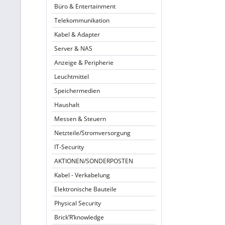
Büro & Entertainment
Telekommunikation
Kabel & Adapter
Server & NAS
Anzeige & Peripherie
Leuchtmittel
Speichermedien
Haushalt
Messen & Steuern
Netzteile/Stromversorgung
IT-Security
AKTIONEN/SONDERPOSTEN
Kabel - Verkabelung
Elektronische Bauteile
Physical Security
Brick’R’knowledge