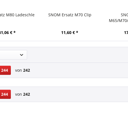
tz M80 Ladeschle
SNOM Ersatz M70 Clip
SN
M65/M70
Er
41,06 € *
11,60 € *
17
244
von
242
244
von
242