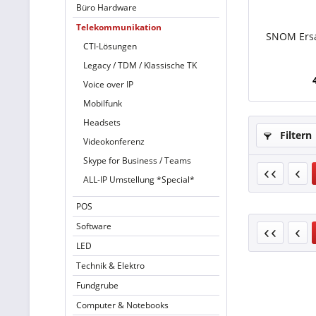
Büro Hardware
Telekommunikation
SNOM Ersa
CTI-Lösungen
Legacy / TDM / Klassische TK
Voice over IP
Mobilfunk
Headsets
Filtern
Videokonferenz
Skype for Business / Teams
ALL-IP Umstellung *Special*
POS
Software
LED
Technik & Elektro
Fundgrube
Computer & Notebooks