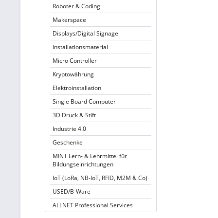
Roboter & Coding
Makerspace
Displays/Digital Signage
Installationsmaterial
Micro Controller
Kryptowährung
Elektroinstallation
Single Board Computer
3D Druck & Stift
Industrie 4.0
Geschenke
MINT Lern- & Lehrmittel für
Bildungseinrichtungen
IoT (LoRa, NB-IoT, RFID, M2M & Co)
USED/B-Ware
ALLNET Professional Services