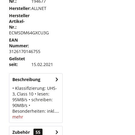
Nr.:
194677
Hersteller:
ALLNET
Hersteller
Artikel-
Nr.:
ECMSDM64GXCU3G
EAN
Nummer:
3126170146755
Gelistet
seit:
15.02.2021
Beschreibung
• Klassifizierung: UHS-
3, Class 10 • lesen:
95MB/s • schreiben:
90MB/s •
Besonderheiten: inkl....
mehr
Zubehör
55