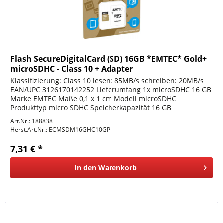
Flash SecureDigitalCard (SD) 16GB *EMTEC* Gold+
microSDHC - Class 10 + Adapter
Klassifizierung: Class 10 lesen: 85MB/s schreiben: 20MB/s
EAN/UPC 3126170142252 Lieferumfang 1x microSDHC 16 GB
Marke EMTEC Maße 0,1 x 1 cm Modell microSDHC
Produkttyp micro SDHC Speicherkapazität 16 GB
Übertragungsgeschwindigkeit (r) 85...
Art.Nr.: 188838
Herst.Art.Nr.:
ECMSDM16GHC10GP
7,31 € *
In den
Warenkorb