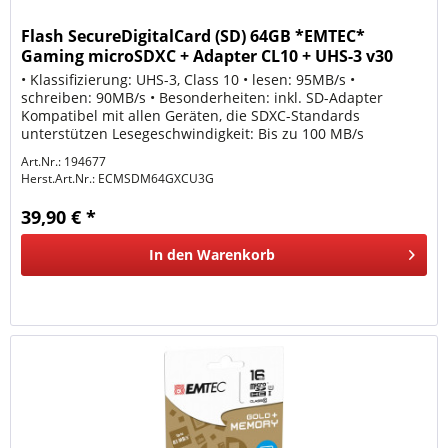
Flash SecureDigitalCard (SD) 64GB *EMTEC*
Gaming microSDXC + Adapter CL10 + UHS-3 v30
Violett 100MB
• Klassifizierung: UHS-3, Class 10 • lesen: 95MB/s •
schreiben: 90MB/s • Besonderheiten: inkl. SD-Adapter
Kompatibel mit allen Geräten, die SDXC-Standards
unterstützen Lesegeschwindigkeit: Bis zu 100 MB/s
Schreibgeschwindigkeit: Bis zu...
Art.Nr.: 194677
Herst.Art.Nr.:
ECMSDM64GXCU3G
39,90 € *
In den
Warenkorb