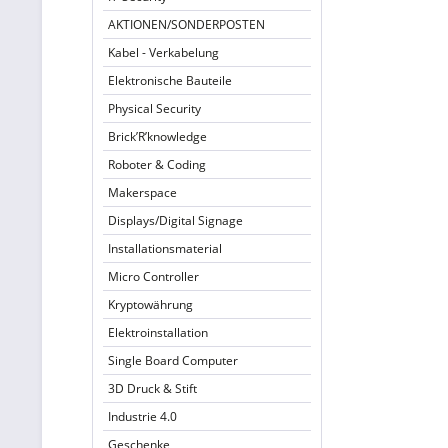
AKTIONEN/SONDERPOSTEN
Kabel - Verkabelung
Elektronische Bauteile
Physical Security
Brick’R’knowledge
Roboter & Coding
Makerspace
Displays/Digital Signage
Installationsmaterial
Micro Controller
Kryptowährung
Elektroinstallation
Single Board Computer
3D Druck & Stift
Industrie 4.0
Geschenke