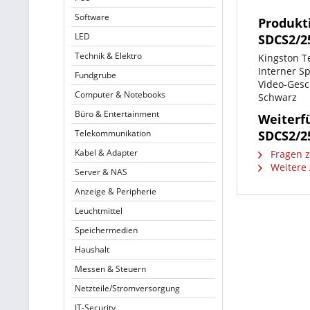
Software
Produkt
LED
SDCS2/2
Technik & Elektro
Kingston T
Interner Sp
Fundgrube
Video-Gesc
Computer & Notebooks
Schwarz
Büro & Entertainment
Weiterf
Telekommunikation
SDCS2/2
Kabel & Adapter
Fragen z
Weitere 
Server & NAS
Anzeige & Peripherie
Leuchtmittel
Speichermedien
Haushalt
Messen & Steuern
Netzteile/Stromversorgung
IT-Security