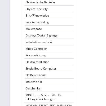
Elektronische Bauteile
Physical Security
Brick’R’knowledge
Roboter & Coding
Makerspace
Displays/Digital Signage
Installationsmaterial
Micro Controller
Kryptowährung
Elektroinstallation
Single Board Computer
3D Druck & Stift
Industrie 4.0
Geschenke
MINT Lern- & Lehrmittel für
Bildungseinrichtungen
IoT (LoRa, NB-IoT, RFID, M2M & Co)