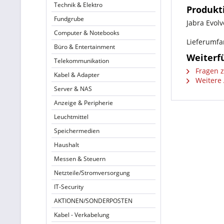
Technik & Elektro
Produkt
Fundgrube
Jabra Evol
Computer & Notebooks
Lieferumfa
Büro & Entertainment
Weiterfü
Telekommunikation
Fragen z
Kabel & Adapter
Weitere 
Server & NAS
Anzeige & Peripherie
Leuchtmittel
Speichermedien
Haushalt
Messen & Steuern
Netzteile/Stromversorgung
IT-Security
AKTIONEN/SONDERPOSTEN
Kabel - Verkabelung