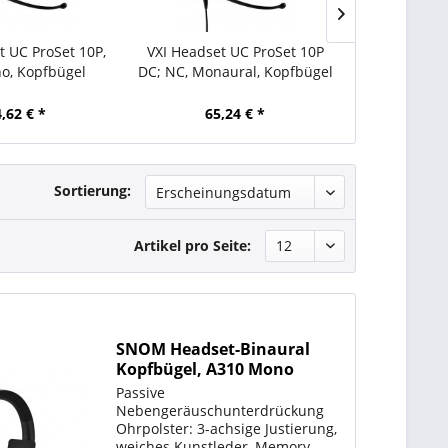
t UC ProSet 10P,
VXI Headset UC ProSet 10P
VXI Headset P
o, Kopfbügel
DC; NC, Monaural, Kopfbügel
Mono, Kopfb
,62 € *
65,24 € *
61,
Sortierung:
Artikel pro Seite:
SNOM Headset-Binaural
Kopfbügel, A310 Mono
Passive
Nebengeräuschunterdrückung
Ohrpolster: 3-achsige Justierung,
weiches Kunstleder, Memory-