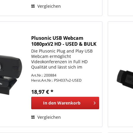
Vergleichen
Plusonic USB Webcam
1080pxV2 HD - USED & BULK
Verpackung
Die Plusonic Plug and Play USB
Webcam ermöglicht
Videokonferenzen in Full HD
Qualität und lässt sich im
Handumdrehen mit den
Art.Nr.: 200884
gängigsten Programmen wie
Herst.Art.Nr.:
PSH037v2-USED
Skype oder Zoom nutzen. Das
integrierte Mikrofon mit Noise
18,97 € *
Cancelling sorgt für eine...
In den
Warenkorb
Vergleichen