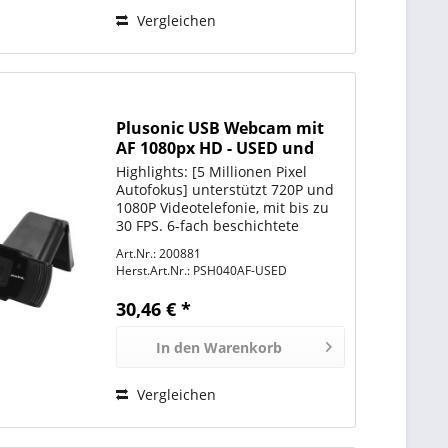
Vergleichen
Plusonic USB Webcam mit
AF 1080px HD - USED und
BULK Verpackung
Highlights: [5 Millionen Pixel
Autofokus] unterstützt 720P und
1080P Videotelefonie, mit bis zu
30 FPS. 6-fach beschichtete
Glaslinse [klares HD-Video] 1080P
Art.Nr.: 200881
Auflösung für Videokonferenzen
Herst.Art.Nr.:
PSH040AF-USED
etc. Kompatibel mit Skype For
Business, Lync...
30,46 € *
In den
Warenkorb
Vergleichen