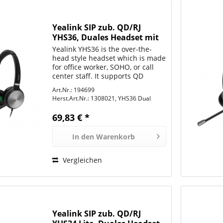
Yealink SIP zub. QD/RJ
YHS36, Duales Headset mit
NoiseCancelling
Yealink YHS36 is the over-the-
head style headset which is made
for office worker, SOHO, or call
center staff. It supports QD
(Quick Disconnect) feature and it
Art.Nr.: 194699
is compliant with the full range of
Herst.Art.Nr.:
1308021, YHS36 Dual
Yealink enterprise IP phones. The
Yealink...
69,83 € *
In den
Warenkorb
Vergleichen
Yealink SIP zub. QD/RJ