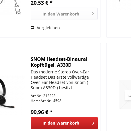
20,53 € *
In den
Warenkorb
Vergleichen
SNOM Headset-Binaural
Kopfbügel, A330D
Das moderne Stereo Over-Ear
Headset Das erste vollwertige
Over-Ear Headset von Snom (
Snom A330D ) besitzt
Lautsprecher mit Full-Band-Audio
Art.Nr.: 212223
und ein Mikrofon mit passiver
Herst.Art.Nr.:
4598
Nebengeräuschunterdrückung.
Damit gilt ab sofort "Volle...
99,96 € *
In den
Warenkorb