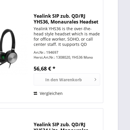
Yealink SIP zub. QD/RJ
YHS36, Monaurales Headset
mit NoiseCancelling
Yealink YHS36 is the over-the-
head style headset which is made
for office worker, SOHO, or call
center staff. It supports QD
(Quick Disconnect) feature and it
Art.Nr.: 194697
is compliant with the full range of
Herst.Art.Nr.:
1308020, YHS36 Mono
Yealink enterprise IP phones. The
Yealink...
56,68 € *
In den
Warenkorb
Vergleichen
Yealink SIP zub. QD/RJ