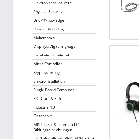
Elektronische Bauteile
Physical Security
Brick’R’knowledge
Roboter & Coding
Makerspace
Displays/Digital Signage
Installationsmaterial
Micro Controller
Kryptowährung
Elektroinstallation
Single Board Computer
3D Druck & Stift
Industrie 4.0
Geschenke
MINT Lern- & Lehrmittel für
Bildungseinrichtungen
IoT (LoRa, NB-IoT, RFID, M2M & Co)