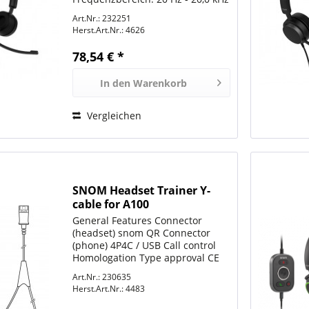
Mikrofon Passive
Art.Nr.: 232251
Nebengeräuschunterdrückung
Herst.Art.Nr.:
4626
Frequenzbereich: 100 Hz - 10,0
kHz Empfindlichkeit: -26 dBFS/Pa
78,54 € *
In den
Warenkorb
Vergleichen
SNOM Headset Trainer Y-
cable for A100
General Features Connector
(headset) snom QR Connector
(phone) 4P4C / USB Call control
Homologation Type approval CE
Environmental protection RoHS
Art.Nr.: 230635
Herst.Art.Nr.:
4483