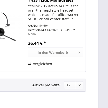
YHS34 Lite, Monaurales
Headset mit No
Yealink YHS34/YHS34 Lite is the
over-the-head style headset
which is made for office worker,
SOHO, or call center staff. It
supports QD (Quick Disconnect)
Art.Nr.: 194694
feature and it is compliant with
Herst.Art.Nr.:
1308028 - YHS34 Lite
the full range of Yealink
Mono
enterprise IP phones....
36,44 € *
In den
Warenkorb
Vergleichen
Artikel pro Seite: