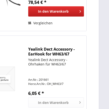
78,54 € *
Konzentration...
In den
Warenkorb
Vergleichen
Yealink Dect Accessory -
EarHook for WH63/67
Yealink Dect Accessory -
Ohrhaken für WH63/67
Art.Nr.: 201661
Herst.Art.Nr.:
OH_WH63/7
6,05 € *
In den
Warenkorb