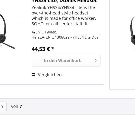
YHS34 Lite, Duales Headset
mit NoiseCancelling
Yealink YHS34/YHS34 Lite is the
over-the-head style headset
which is made for office worker,
SOHO, or call center staff. It
supports QD (Quick Disconnect)
Art.Nr.: 194695
feature and it is compliant with
Herst.Art.Nr.:
1308029 - YHS34 Lite Dual
the full range of Yealink
enterprise IP phones....
44,53 € *
In den
Warenkorb
Vergleichen
von
7