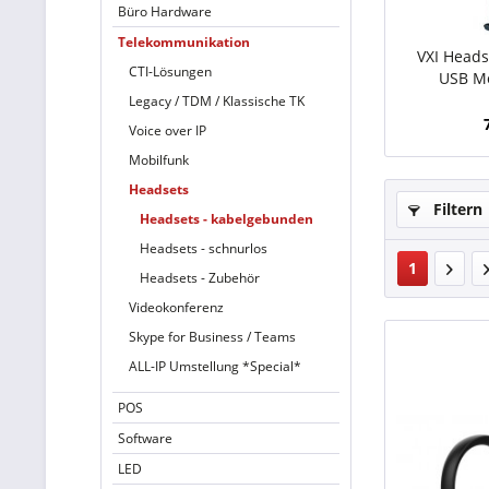
Büro Hardware
Telekommunikation
VXI Heads
CTI-Lösungen
USB Mo
E
Legacy / TDM / Klassische TK
Voice over IP
Mobilfunk
Headsets
Filtern
Headsets - kabelgebunden
Headsets - schnurlos
1
Headsets - Zubehör
Videokonferenz
Skype for Business / Teams
ALL-IP Umstellung *Special*
POS
Software
LED