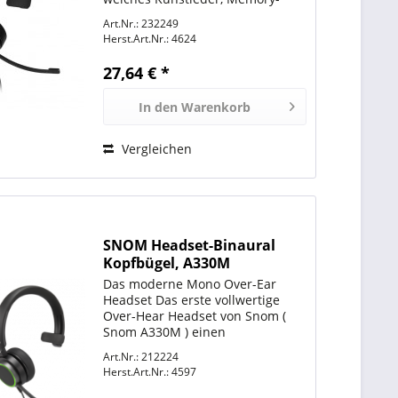
Schaum-Füllung, für ganztägige
Art.Nr.: 232249
Anwendung entwickelt,
Herst.Art.Nr.:
4624
austauschbar Stirnband:
gepolstert für langanhaltenden
27,64 € *
Komfort 35 mm einstellbare...
In den
Warenkorb
Vergleichen
SNOM Headset-Binaural
Kopfbügel, A330M
Das moderne Mono Over-Ear
Headset Das erste vollwertige
Over-Hear Headset von Snom (
Snom A330M ) einen
Lautsprecher mit Full-Band-Audio
Art.Nr.: 212224
und ein Mikrofon mit passiver
Herst.Art.Nr.:
4597
Nebengeräuschunterdrückung.
Damit gilt ab sofort "Volle