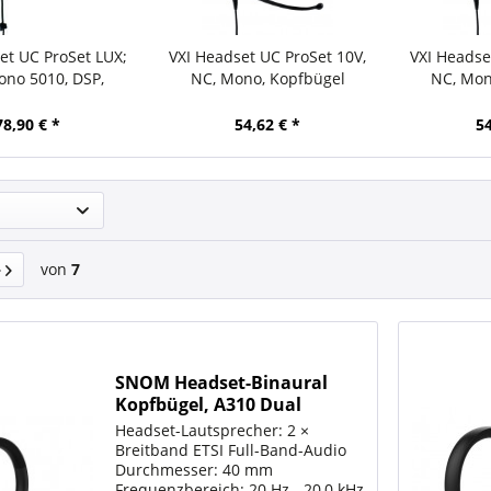
et UC ProSet LUX;
VXI Headset UC ProSet 10V,
VXI Headse
no 5010, DSP,
NC, Mono, Kopfbügel
NC, Mon
chounter
78,90 € *
54,62 € *
54
von
7
SNOM Headset-Binaural
Kopfbügel, A310 Dual
Headset-Lautsprecher: 2 ×
Breitband ETSI Full-Band-Audio
Durchmesser: 40 mm
Frequenzbereich: 20 Hz - 20,0 kHz