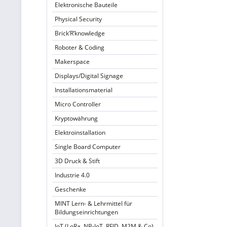
Elektronische Bauteile
Physical Security
Brick’R’knowledge
Roboter & Coding
Makerspace
Displays/Digital Signage
Installationsmaterial
Micro Controller
Kryptowährung
Elektroinstallation
Single Board Computer
3D Druck & Stift
Industrie 4.0
Geschenke
MINT Lern- & Lehrmittel für
Bildungseinrichtungen
IoT (LoRa, NB-IoT, RFID, M2M & Co)