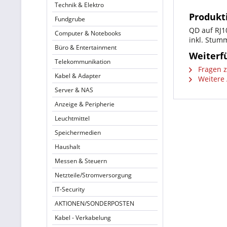
Technik & Elektro
Produkt
Fundgrube
QD auf RJ10
Computer & Notebooks
inkl. Stum
Büro & Entertainment
Weiterf
Telekommunikation
Fragen z
Kabel & Adapter
Weitere 
Server & NAS
Anzeige & Peripherie
Leuchtmittel
Speichermedien
Haushalt
Messen & Steuern
Netzteile/Stromversorgung
IT-Security
AKTIONEN/SONDERPOSTEN
Kabel - Verkabelung