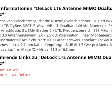
informationen "DeLock LTE Antenne MIMO Dualba
z*"
nne von Delock ermöglicht die Nutzung verschiedener LTE und WLA
 LTE, ZigBee, DECT, Z-Wave, NB-IoT, Dualband WLAN, Bluetooth, 
 Anschlüsse: 3 x SMA Stecker 2 x LTE: Frequenzbereich: 698 MHz 
3,0 Antennengewinn: 2,0 - 2,5 dBi Polarisation: linear Montagear
usematerial: ABS Schutzart: IP67 Farbe: schwarz Kabelart: koaxial
messer: ca. 2,7 mm Kabeldämpfung: 1,5 dB @ 1,5 GHz pro Meter Kl
luss: ca. 1 m Maße (Ø x H): ca. 81,3 x 16,3 mm
ührende Links zu "DeLock LTE Antenne MIMO Dual
z*"
um Artikel?
Artikel von DeLock