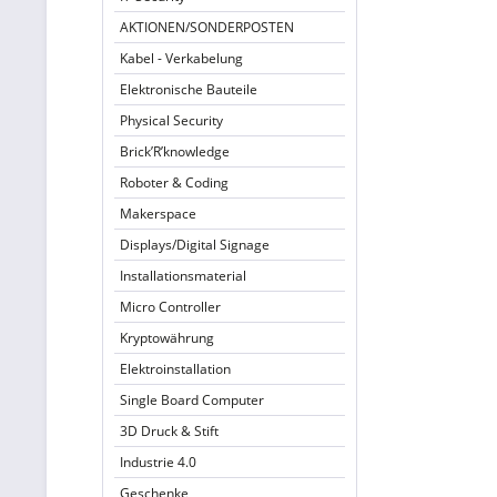
AKTIONEN/SONDERPOSTEN
Kabel - Verkabelung
Elektronische Bauteile
Physical Security
Brick’R’knowledge
Roboter & Coding
Makerspace
Displays/Digital Signage
Installationsmaterial
Micro Controller
Kryptowährung
Elektroinstallation
Single Board Computer
3D Druck & Stift
Industrie 4.0
Geschenke