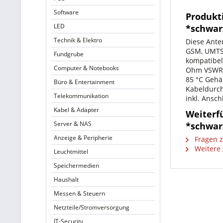
Software
Produkt
LED
*schwar
Technik & Elektro
Diese Ante
GSM, UMTS,
Fundgrube
kompatibel
Computer & Notebooks
Ohm VSWR: 
85 °C Gehä
Büro & Entertainment
Kabeldurch
Telekommunikation
inkl. Ansch
Kabel & Adapter
Weiterf
Server & NAS
*schwar
Anzeige & Peripherie
Fragen z
Weitere 
Leuchtmittel
Speichermedien
Haushalt
Messen & Steuern
Netzteile/Stromversorgung
IT-Security