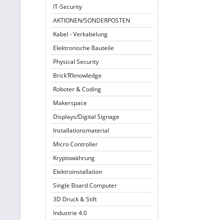
IT-Security
AKTIONEN/SONDERPOSTEN
Kabel - Verkabelung
Elektronische Bauteile
Physical Security
Brick’R’knowledge
Roboter & Coding
Makerspace
Displays/Digital Signage
Installationsmaterial
Micro Controller
Kryptowährung
Elektroinstallation
Single Board Computer
3D Druck & Stift
Industrie 4.0