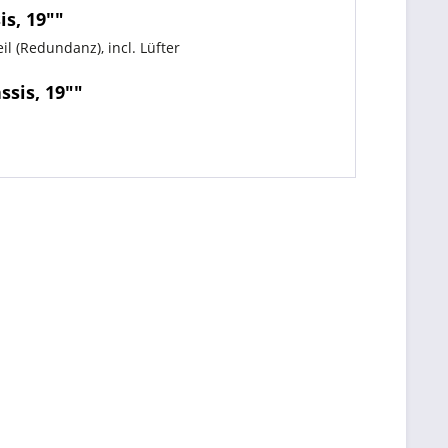
s, 19""
l (Redundanz), incl. Lüfter
ssis, 19""