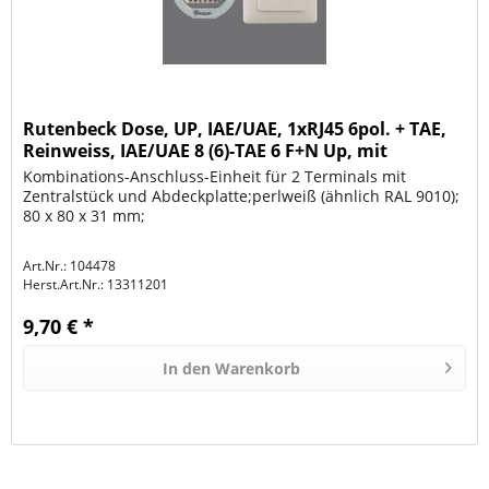
Rutenbeck Dose, UP, IAE/UAE, 1xRJ45 6pol. + TAE,
Reinweiss, IAE/UAE 8 (6)-TAE 6 F+N Up, mit
Abdeckra
Kombinations-Anschluss-Einheit für 2 Terminals mit
Zentralstück und Abdeckplatte;perlweiß (ähnlich RAL 9010);
80 x 80 x 31 mm;
Art.Nr.: 104478
Herst.Art.Nr.:
13311201
9,70 € *
In den
Warenkorb