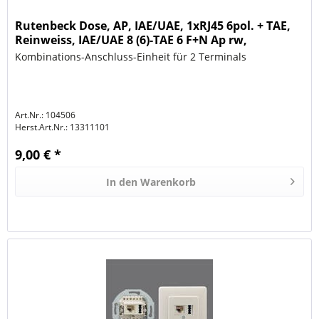
Rutenbeck Dose, AP, IAE/UAE, 1xRJ45 6pol. + TAE,
Reinweiss, IAE/UAE 8 (6)-TAE 6 F+N Ap rw,
Kombinations-Anschluss-Einheit für 2 Terminals
Art.Nr.: 104506
Herst.Art.Nr.:
13311101
9,00 € *
In den
Warenkorb