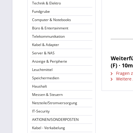
Technik & Elektro
Fundgrube
Computer & Notebooks
Büro & Entertainment
Telekommunikation
Kabel & Adapter
Server & NAS
Weiterfü
Anzeige & Peripherie
(F) · 10
Leuchtmittel
Fragen z
Speichermedien
Weitere 
Haushalt
Messen & Steuern
Netzteile/Stromversorgung
IT-Security
AKTIONEN/SONDERPOSTEN
Kabel - Verkabelung