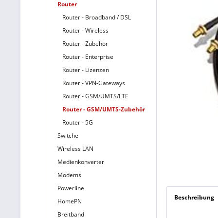
Router
Router - Broadband / DSL
Router - Wireless
Router - Zubehör
Router - Enterprise
Router - Lizenzen
Router - VPN-Gateways
Router - GSM/UMTS/LTE
Router - GSM/UMTS-Zubehör
Router - 5G
Switche
Wireless LAN
Medienkonverter
Modems
Powerline
Beschreibung
HomePN
Breitband