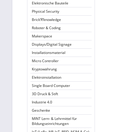
Elektronische Bauteile
Physical Security
Brick’R’knowledge
Roboter & Coding
Makerspace
Displays/Digital Signage
Installationsmaterial
Micro Controller
Kryptowährung
Elektroinstallation
Single Board Computer
3D Druck & Stift
Industrie 4.0
Geschenke
MINT Lern- & Lehrmittel für
Bildungseinrichtungen
IoT (LoRa, NB-IoT, RFID, M2M & Co)