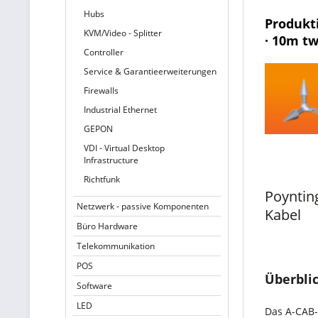
Hubs
Produkti
KVM/Video - Splitter
· 10m t
Controller
Service & Garantieerweiterungen
Firewalls
Industrial Ethernet
GEPON
VDI - Virtual Desktop
Infrastructure
Richtfunk
Poyntin
Netzwerk - passive Komponenten
Kabel
Büro Hardware
Telekommunikation
POS
Überbli
Software
LED
Das A-CAB-