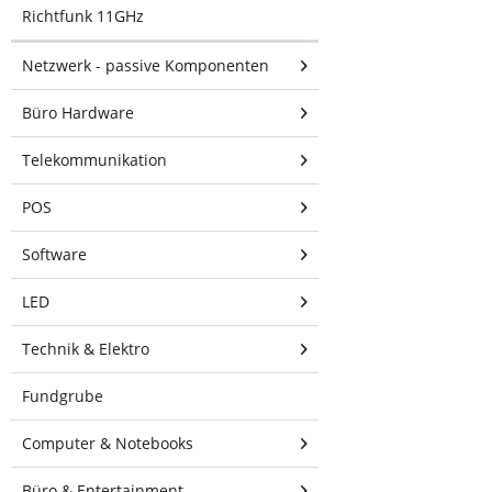
Robustes mechanisches
Richtfunk 11GHz
Design für den Einsatz
im Außenbereich
Netzwerk - passive Komponenten
Büro Hardware
Kompatibel mit Rocket
Telekommunikation
Prism 5AC
POS
Software
LED
Technik & Elektro
Technische
Fundgrube
Spezifikationen
Computer & Notebooks
AM-5AC22-45
Büro & Entertainment