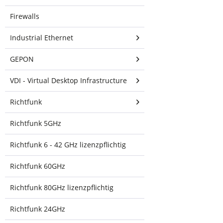
BaseStation-
Firewalls
Sektorantenne für Point-
to-MultiPoint (PtMP)-
Industrial Ethernet
Netzwerke....
Produktinformationen
GEPON
"Ubiquiti airMAX
VDI - Virtual Desktop Infrastructure
AC 5 GHz, 22 dBi,
45° Sektor"
Richtfunk
5 GHz, 45°, 22 dBi
BaseStation-
Richtfunk 5GHz
Sektorantenne für Point-
to-MultiPoint (PtMP)-
Richtfunk 6 - 42 GHz lizenzpflichtig
Netzwerke.
Richtfunk 60GHz
2x2 Dual-
Richtfunk 80GHz lizenzpflichtig
Polaritätsleistung
Richtfunk 24GHz