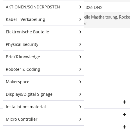
AKTIONEN/SONDERPOSTEN
ETSI-Spezifikation
EN 302 326 DN2
Montage
Universelle Masthalterung, Roc
Kabel - Verkabelung
enthalten
Elektronische Bauteile
Weiterführende
Links zu
Physical Security
"Ubiquiti airMAX
Brick’R’knowledge
AC 5 GHz, 22 dBi,
45° Sektor"
Roboter & Coding
Fragen zum Artikel?
Weitere Artikel von
Makerspace
Ubiquiti
Displays/Digital Signage
Service Hotline
Installationsmaterial
Shop Service
Micro Controller
Informationen