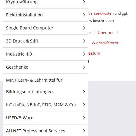
Kryptowährung
* Alle Preise inkl. gesetzl. Mehrwertsteuer zzgl.
Versandkosten
und ggf.
Elektroinstallation
Nachnahmegebühren, wenn nicht anders beschrieben
Single Board Computer
Cookie-Einstellungen
Kataloge & Flyer
Über uns
3D Druck & Stift
UnserKontakt
Zahlungsbedingungen
Widerrufsrecht
Datenschutz
AGB
Impressum
Industrie 4.0
Realisiert mit Shopware
Geschenke
MINT Lern- & Lehrmittel für
Bildungseinrichtungen
IoT (LoRa, NB-IoT, RFID, M2M & Co)
USED/B-Ware
ALLNET Professional Services