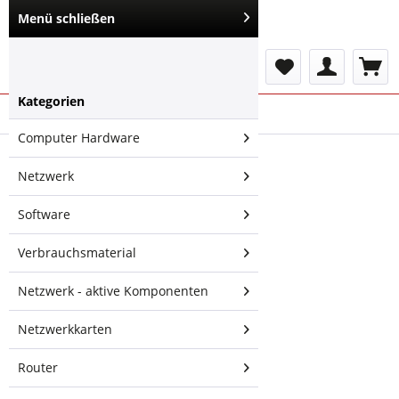
Menü schließen
Menü
Kategorien
Übersicht
Richtfunk 5GHz
Computer Hardware
Ubiquiti airMAX
Netzwerk
AC 5 GHz, 22 dBi,
45° Sektor
Software
Verbrauchsmaterial
Netzwerk - aktive Komponenten
Netzwerkkarten
Router