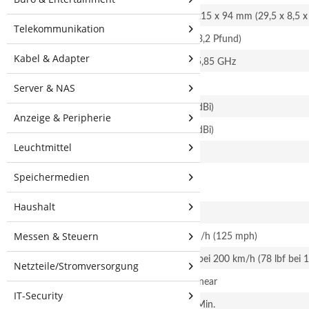
Maße
750 x 215 x 94 mm (29,5 x 8,5 x 
Telekommunikation
Gewicht
6 kg (13,2 Pfund)
Kabel & Adapter
Frequenzbereich
5,10 - 5,85 GHz
Gewinnen
22 dBi
Server & NAS
HPOL-Strahlbreite
45° (6 dBi)
Anzeige & Peripherie
VPOL-Strahlbreite
45° (6 dBi)
Leuchtmittel
Elektrische Strahlbreite
4°
Speichermedien
Elektrische
2°
Abwärtsneigung
Haushalt
Max. VSWR
1,5:1
Messen & Steuern
Windüberlebensfähigkeit
200 km/h (125 mph)
Windbelastung
347 N bei 200 km/h (78 lbf bei 
Netzteile/Stromversorgung
Polarisation
Dual-Linear
IT-Security
Cross-Pol-Isolierung
30 dB Min.