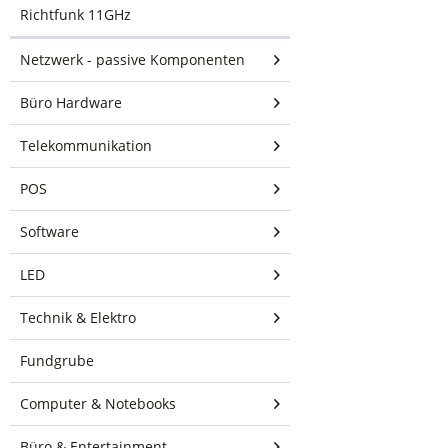
Point-to-MultiPoint
Richtfunk 11GHz
(PtMP)-Netzwerken.
Netzwerk - passive Komponenten
2x2 Dual-
Büro Hardware
Polaritätsleistung
Telekommunikation
Robustes mechanisches
POS
Design für den Einsatz
Software
im Außenbereich
LED
Kompatibel mit Rocket
Technik & Elektro
Prism 5AC
Fundgrube
Computer & Notebooks
Büro & Entertainment