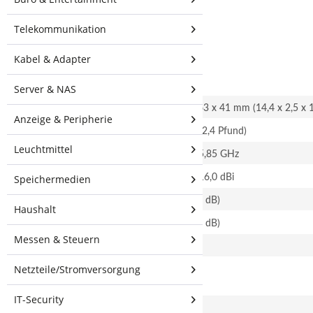
Technische
Telekommunikation
Spezifikationen
Kabel & Adapter
Server & NAS
AM-5G16-120
Maße
367 x 63 x 41 mm (14,4 x 2,5 x 1
Anzeige & Peripherie
Gewicht
1,1 kg (2,4 Pfund)
Leuchtmittel
Frequenzbereich
5,10 - 5,85 GHz
Speichermedien
Gewinnen
15,0 - 16,0 dBi
HPOL-Strahlbreite
137° (6 dB)
Haushalt
VPOL-Strahlbreite
118° (6 dB)
Messen & Steuern
Elektrische Strahlbreite
8°
Netzteile/Stromversorgung
Elektrische
4°
Abwärtsneigung
IT-Security
Max. VSWR
1,5:1