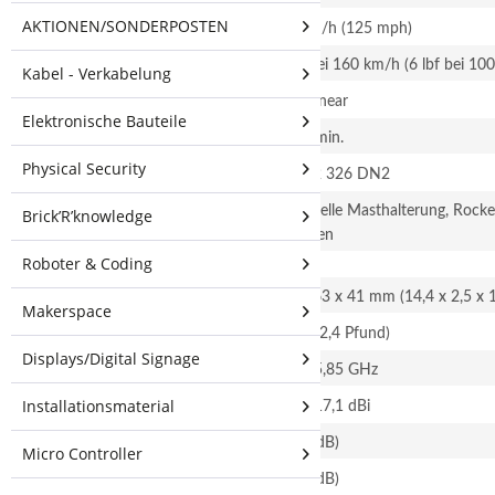
AKTIONEN/SONDERPOSTEN
Windüberlebensfähigkeit
200 km/h (125 mph)
Windbelastung
26 N bei 160 km/h (6 lbf bei 10
Kabel - Verkabelung
Polarisation
Dual-Linear
Elektronische Bauteile
Cross-Pol-Isolierung
22 dB min.
Physical Security
ETSI-Spezifikation
EN 302 326 DN2
Montage
Universelle Masthalterung, Roc
Brick’R’knowledge
enthalten
Roboter & Coding
AM-5G17-90
Maße
367 x 63 x 41 mm (14,4 x 2,5 x 1
Makerspace
Gewicht
1,1 kg (2,4 Pfund)
Displays/Digital Signage
Frequenzbereich
4,90 - 5,85 GHz
Installationsmaterial
Gewinnen
16,1 - 17,1 dBi
HPOL-Strahlbreite
72° (6 dB)
Micro Controller
VPOL-Strahlbreite
93° (6 dB)