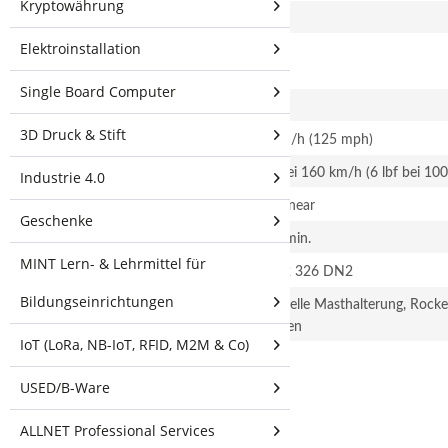
Kryptowährung
Elektrische Strahlbreite
8°
Elektroinstallation
Elektrische
4°
Abwärtsneigung
Single Board Computer
Max. VSWR
1,5:1
3D Druck & Stift
Windüberlebensfähigkeit
200 km/h (125 mph)
Windbelastung
26 N bei 160 km/h (6 lbf bei 10
Industrie 4.0
Polarisation
Dual-Linear
Geschenke
Cross-Pol-Isolierung
22 dB min.
MINT Lern- & Lehrmittel für
ETSI-Spezifikation
EN 302 326 DN2
Bildungseinrichtungen
Montage
Universelle Masthalterung, Roc
enthalten
IoT (LoRa, NB-IoT, RFID, M2M & Co)
Weiterführende
USED/B-Ware
Links zu
"Ubiquiti sector
ALLNET Professional Services
antenna AirMax