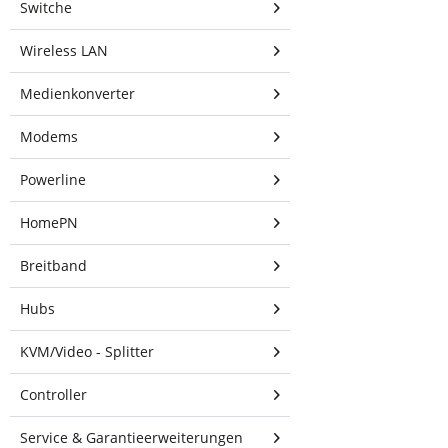
Switche
Wireless LAN
Medienkonverter
80,16 € *
Modems
inkl. MwSt.
zzgl. Versandkosten
Powerline
Sofort versandfertig,
Lieferzeit ca. 1-3 Werktage
HomePN
In den
Warenkorb
Breitband
Bewerten
Hubs
Artikel-
KVM/Video - Splitter
Nr.:
107372
Hersteller:
Ubiquiti
Controller
Hersteller
Artikel-
Service & Garantieerweiterungen