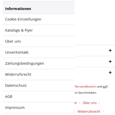
MIMO 16dBi
Informationen
5GHz, 120°,
rocket kit"
Cookie-Einstellungen
Fragen zum Artikel?
Weitere Artikel von
Kataloge & Flyer
Ubiquiti
Über uns
Service Hotline
UnserKontakt
Shop Service
Zahlungsbedingungen
Informationen
Widerrufsrecht
Datenschutz
* Alle Preise inkl. gesetzl. Mehrwertsteuer zzgl.
Versandkosten
und ggf.
Nachnahmegebühren, wenn nicht anders beschrieben
AGB
Cookie-Einstellungen
Kataloge & Flyer
Über uns
Impressum
UnserKontakt
Zahlungsbedingungen
Widerrufsrecht