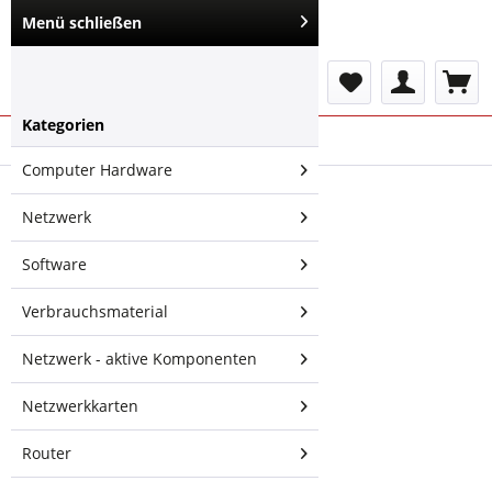
Menü schließen
Menü
Kategorien
Übersicht
Richtfunk 5GHz
Computer Hardware
Ubiquiti sector
Netzwerk
antenna AirMax
MIMO 16dBi
Software
5GHz, 120°,
rocket kit
Verbrauchsmaterial
Netzwerk - aktive Komponenten
Netzwerkkarten
Router