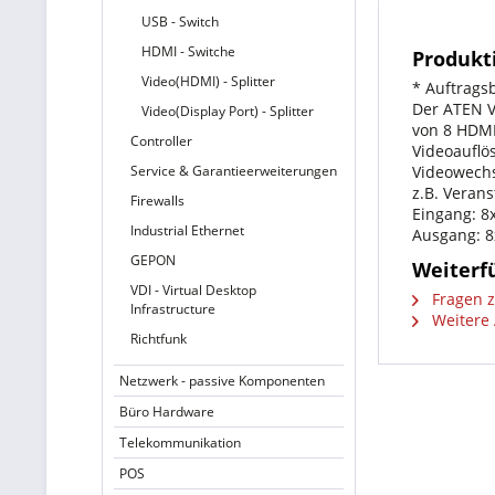
USB - Switch
HDMI - Switche
Produkt
Video(HDMI) - Splitter
* Auftrags
Der ATEN V
Video(Display Port) - Splitter
von 8 HDMI
Controller
Videoauflös
Service & Garantieerweiterungen
Videowechs
z.B. Veran
Firewalls
Eingang: 
Industrial Ethernet
Ausgang: 
GEPON
Weiterf
VDI - Virtual Desktop
Fragen z
Infrastructure
Weitere 
Richtfunk
Netzwerk - passive Komponenten
Büro Hardware
Telekommunikation
POS