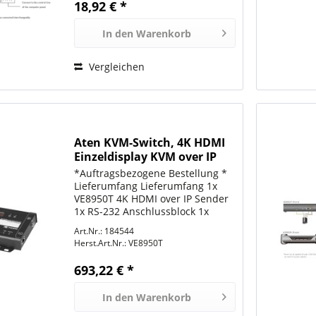
18,92 € *
In den
Warenkorb
Vergleichen
Aten KVM-Switch, 4K HDMI
Einzeldisplay KVM over IP
Sender
*Auftragsbezogene Bestellung *
Lieferumfang Lieferumfang 1x
VE8950T 4K HDMI over IP Sender
1x RS-232 Anschlussblock 1x
0AD8-1F05-30M1 Netzteil 1x
Art.Nr.: 184544
Benutzeranleitung
Herst.Art.Nr.:
VE8950T
693,22 € *
In den
Warenkorb