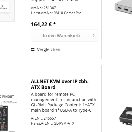
networking 32GB eMMC Storage -
Art.Nr.: 251347
High-speed, built-in storage
Herst.Art.Nr.:
RM10 Comet Pro
Browser-Based Access - Remote
control from Windows, macOS
164,22 € *
or...
In den
Warenkorb
Vergleichen
ALLNET KVM over IP zbh.
ATX Board
A board for remote PC
management in conjunction with
GL-RM1 Package Content: 1*ATX
main board 1*USB-A to Type-C
cable 1*9 PIN Wire Set 1*ATX
Art.Nr.: 246657
Bracket Set 1*Screw package
Herst.Art.Nr.:
GL-KVM-ATX