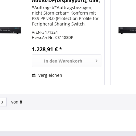
Audio/DP(Displayport), USB,
Secure,
*Auftragsb*Auftragsbezogen,
nicht Stornierbar* Konform mit
PSS PP v3.0 (Protection Profile for
Peripheral Sharing Switch,
Version 3.0)
Art.Nr.: 171324
Sicherheitsanforderungen
Herst.Art.Nr.:
CS1188DP
Permanente Gehäuse
Einbrucherkennung macht die
1.228,91 € *
ATEN PSS PP v3.0 Secure KVM...
In den
Warenkorb
Vergleichen
von
8