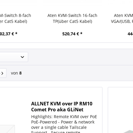
M-Switch 8-fach
Aten KVM-Switch 16-fach
Aten KVM
er Cat5 Kabel)
TP(über Cat5 Kabel)
VGA/(USB, P
st
02,37 € *
520,74 € *
44
von
8
ALLNET KVM over IP RM10
Comet Pro aka GLiNet
Comet Pro Display & HDMI
Highlights: Remote KVM over PoE
Passtrough
PoE-Powered - Power & network
over a single cable Tailscale
Support - Secure remote