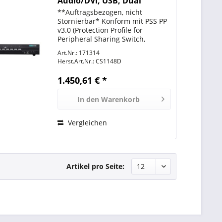
Audio/DVI, USB, Dual
Display, Secure,
**Auftragsbezogen, nicht
Stornierbar* Konform mit PSS PP
v3.0 (Protection Profile for
Peripheral Sharing Switch,
Version 3.0)
Art.Nr.: 171314
Sicherheitsanforderungen
Herst.Art.Nr.:
CS1148D
Permanente Gehäuse
Einbrucherkennung macht die
1.450,61 € *
ATEN PSS PP v3.0 Secure KVM
Switches...
In den
Warenkorb
Vergleichen
Artikel pro Seite: