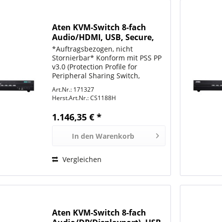
Aten KVM-Switch 8-fach
Audio/HDMI, USB, Secure,
*Auftragsbezogen, nicht
Stornierbar* Konform mit PSS PP
v3.0 (Protection Profile for
Peripheral Sharing Switch,
Version 3.0)
Art.Nr.: 171327
Sicherheitsanforderungen
Herst.Art.Nr.:
CS1188H
Permanente Gehäuse
Einbrucherkennung macht die
1.146,35 € *
ATEN PSS PP v3.0 Secure KVM
Switches...
In den
Warenkorb
Vergleichen
Aten KVM-Switch 8-fach