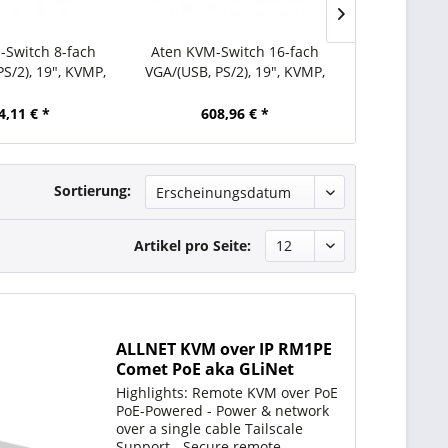
-Switch 8-fach
Aten KVM-Switch 16-fach
Aten KVM-
S/2), 19", KVMP,
VGA/(USB, PS/2), 19", KVMP,
Audio/
ackable,
stackabl
4,11 € *
608,96 € *
72,
Sortierung:
Artikel pro Seite:
ALLNET KVM over IP RM1PE
Comet PoE aka GLiNet
Comet PoE
Highlights: Remote KVM over PoE
PoE-Powered - Power & network
over a single cable Tailscale
Support - Secure remote