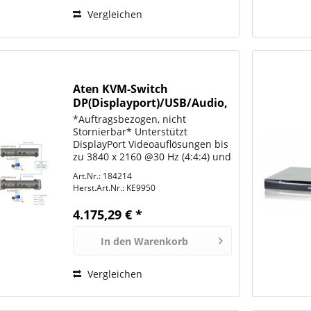
Vergleichen
Aten KVM-Switch
DP(Displayport)/USB/Audio,
über IP, 4K
*Auftragsbezogen, nicht
Stornierbar* Unterstützt
DisplayPort Videoauflösungen bis
zu 3840 x 2160 @30 Hz (4:4:4) und
3840 x 2160 @60 Hz (4:2:0); 36-Bit
Art.Nr.: 184214
Farbtiefe Unterstützt Verbindung
Herst.Art.Nr.:
KE9950
über Gigabit Ethernet Port (RJ-45)
oder SFP Port für...
4.175,29 € *
In den
Warenkorb
Vergleichen