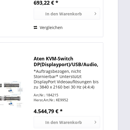
693,22 € *
In den
Warenkorb
Vergleichen
Aten KVM-Switch
DP(Displayport)/USB/Audio,
über IP, 4K, with PoE,
*Auftragsbezogen, nicht
Stornierbar* Unterstützt
DisplayPort Videoauflösungen bis
zu 3840 x 2160 bei 30 Hz (4:4:4)
und 3840 x 2160 bei 60 Hz (4:2:0);
Art.Nr.: 184215
36-Bit Farbtiefe Unterstützt
Herst.Art.Nr.:
KE9952
Verbindung über Gigabit
Ethernet Port (RJ-45) oder SFP...
4.544,79 € *
In den
Warenkorb