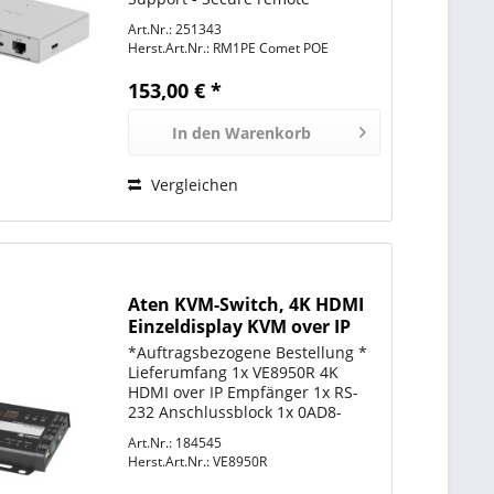
networking 32GB eMMC Storage -
Art.Nr.: 251343
High-speed, built-in storage
Herst.Art.Nr.:
RM1PE Comet POE
Browser-Based Access - Remote
control from Windows, macOS
153,00 € *
or...
In den
Warenkorb
Vergleichen
Aten KVM-Switch, 4K HDMI
Einzeldisplay KVM over IP
Empfänger
*Auftragsbezogene Bestellung *
Lieferumfang 1x VE8950R 4K
HDMI over IP Empfänger 1x RS-
232 Anschlussblock 1x 0AD8-
1F05-30M1 Netzteil 1x
Art.Nr.: 184545
Benutzeranleitung
Herst.Art.Nr.:
VE8950R