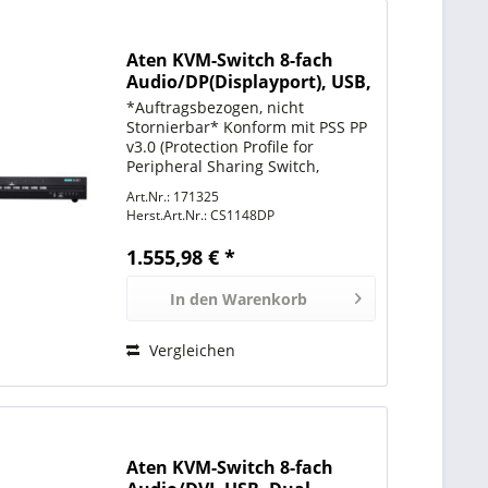
Aten KVM-Switch 8-fach
Audio/DP(Displayport), USB,
Dual Display, Secure,
*Auftragsbezogen, nicht
Stornierbar* Konform mit PSS PP
v3.0 (Protection Profile for
Peripheral Sharing Switch,
Version 3.0)
Art.Nr.: 171325
Sicherheitsanforderungen
Herst.Art.Nr.:
CS1148DP
Permanente Gehäuse
Einbrucherkennung macht die
1.555,98 € *
ATEN PSS PP v3.0 Secure KVM
Switches...
In den
Warenkorb
Vergleichen
Aten KVM-Switch 8-fach