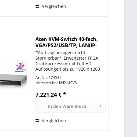
Vergleichen
Aten KVM-Switch 40-fach,
VGA/PS2/USB/TP, LAN(IP-
fähig)
*Auftragsbezogen, nicht
Stornierbar*, Erweiterter FPGA
Grafikprozessor mit Full HD
Auflösungen bis zu 1920 x 1200
Exklusiver ATEN Panel Array
Art.Nr.: 174535
Mode Überwachung sämtlicher
Herst.Art.Nr.:
KN2140VA
Ports in einer Rasteranzeige auf
allen Desktops auf dem lokalen
7.221,24 € *
und...
In den
Warenkorb
Vergleichen