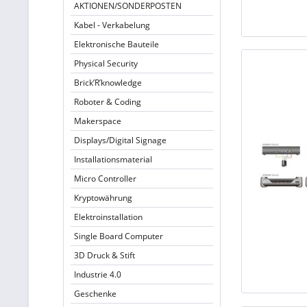
AKTIONEN/SONDERPOSTEN
Kabel - Verkabelung
Elektronische Bauteile
Physical Security
Brick’R’knowledge
Roboter & Coding
Makerspace
Displays/Digital Signage
Installationsmaterial
Micro Controller
Kryptowährung
Elektroinstallation
Single Board Computer
3D Druck & Stift
Industrie 4.0
Geschenke