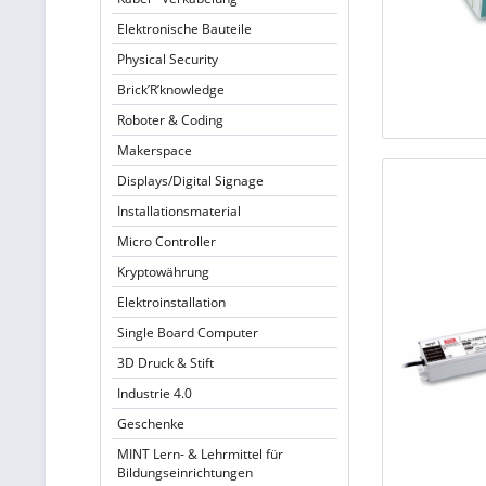
Elektronische Bauteile
Physical Security
Brick’R’knowledge
Roboter & Coding
Makerspace
Displays/Digital Signage
Installationsmaterial
Micro Controller
Kryptowährung
Elektroinstallation
Single Board Computer
3D Druck & Stift
Industrie 4.0
Geschenke
MINT Lern- & Lehrmittel für
Bildungseinrichtungen