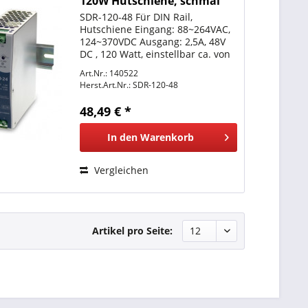
120W Hutschiene, schmal
SDR-120-48 Für DIN Rail,
Hutschiene Eingang: 88~264VAC,
124~370VDC Ausgang: 2,5A, 48V
DC , 120 Watt, einstellbar ca. von
48V bis 55V
Art.Nr.: 140522
Umgebungstemperatur:
Herst.Art.Nr.:
SDR-120-48
-25°C~+70°C, für ausreichende
Lüftung sorgen. LxBxH 40 x 125,2
48,49 € *
x 113,5 mm...
In den
Warenkorb
Vergleichen
Artikel pro Seite: