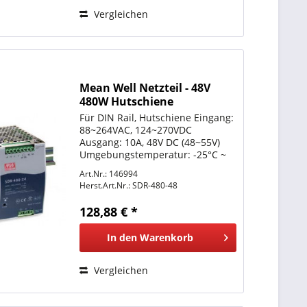
Vergleichen
Mean Well Netzteil - 48V
480W Hutschiene
Für DIN Rail, Hutschiene Eingang:
88~264VAC, 124~270VDC
Ausgang: 10A, 48V DC (48~55V)
Umgebungstemperatur: -25°C ~
+70°C LxBxH 85,5x125,2x128,5mm
Art.Nr.: 146994
Schutzkennzeichen: Siehe
Herst.Art.Nr.:
SDR-480-48
meanwell.com weitere Daten
bitte dem Datenblatt entnehmen
128,88 € *
In den
Warenkorb
Vergleichen