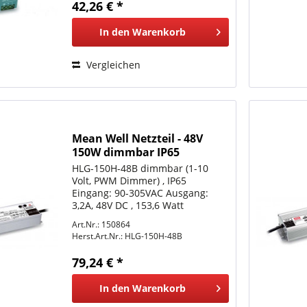
42,26 € *
und Anlagen darf...
In den
Warenkorb
Vergleichen
Mean Well Netzteil - 48V
150W dimmbar IP65
HLG-150H-48B dimmbar (1-10
Volt, PWM Dimmer) , IP65
Eingang: 90-305VAC Ausgang:
3,2A, 48V DC , 153,6 Watt
Betriebstemperatur: -40°C bis
Art.Nr.: 150864
+70°C LxBxH 228x68x38,8mm
Herst.Art.Nr.:
HLG-150H-48B
Schutzkennzeichen: Siehe
meanwell.com Offene
79,24 € *
Kabelenden
In den
Warenkorb