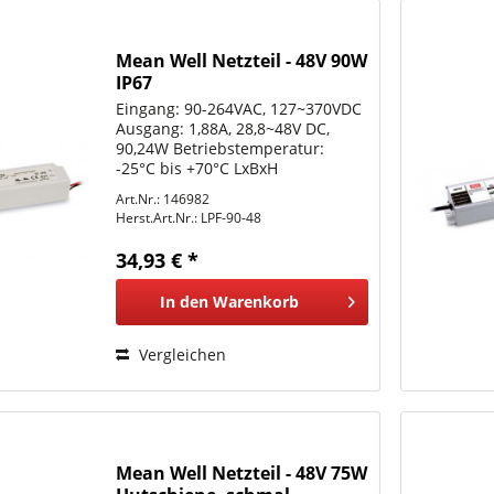
Mean Well Netzteil - 48V 90W
IP67
Eingang: 90-264VAC, 127~370VDC
Ausgang: 1,88A, 28,8~48V DC,
90,24W Betriebstemperatur:
-25°C bis +70°C LxBxH
161x61x36mm genaue technische
Art.Nr.: 146982
Details bitte dem Datenblatt
Herst.Art.Nr.:
LPF-90-48
entnehmen. Der Anschluss
Elektrischer Bauteile und Anlagen
34,93 € *
darf...
In den
Warenkorb
Vergleichen
Mean Well Netzteil - 48V 75W