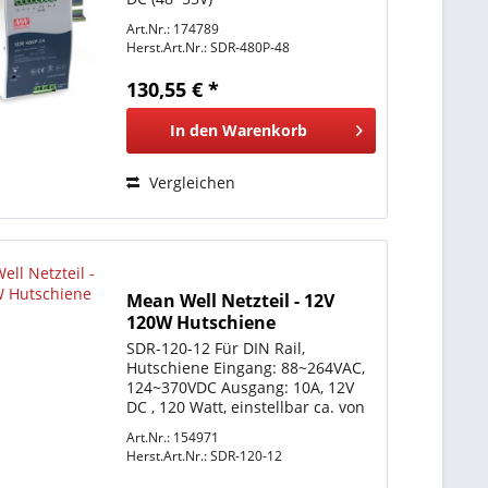
Umgebungstemperatur: -25°C ~
Art.Nr.: 174789
+70°C LxBxH 85,5x125,2x128,5mm
Herst.Art.Nr.:
SDR-480P-48
Schutzkennzeichen: Siehe
meanwell.com weitere Details
130,55 € *
bitte dem Datenblatt...
In den
Warenkorb
Vergleichen
Mean Well Netzteil - 12V
120W Hutschiene
SDR-120-12 Für DIN Rail,
Hutschiene Eingang: 88~264VAC,
124~370VDC Ausgang: 10A, 12V
DC , 120 Watt, einstellbar ca. von
12V bis 14V
Art.Nr.: 154971
Umgebungstemperatur:
Herst.Art.Nr.:
SDR-120-12
-25°C~+70°C, für ausreichende
Lüftung sorgen. LxBxH 40 x 125,2