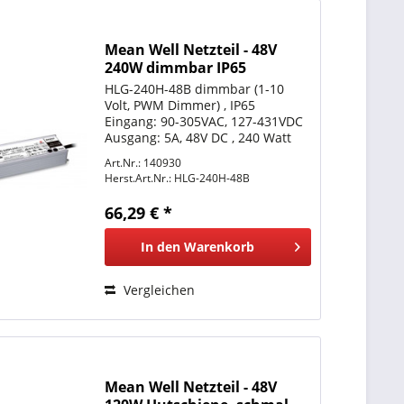
Mean Well Netzteil - 48V
240W dimmbar IP65
HLG-240H-48B dimmbar (1-10
Volt, PWM Dimmer) , IP65
Eingang: 90-305VAC, 127-431VDC
Ausgang: 5A, 48V DC , 240 Watt
Betriebstemperatur: -40°C bis
Art.Nr.: 140930
+70°C LxBxH 244,2*68*38,8mm
Herst.Art.Nr.:
HLG-240H-48B
Schutzkennzeichen: Siehe
meanwell.com Offene
66,29 € *
Kabelenden
In den
Warenkorb
Vergleichen
Mean Well Netzteil - 48V