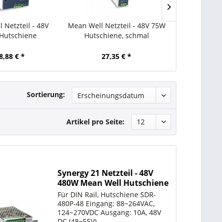
 Netzteil - 48V
Mean Well Netzteil - 48V 75W
Mean Well N
Hutschiene
Hutschiene, schmal
120W Hutsc
8,88 € *
27,35 € *
48,
Sortierung:
Artikel pro Seite:
Synergy 21 Netzteil - 48V
480W Mean Well Hutschiene
parallel Funktion
Für DIN Rail, Hutschiene SDR-
480P-48 Eingang: 88~264VAC,
124~270VDC Ausgang: 10A, 48V
DC (48~55V)