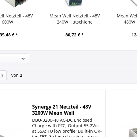
l Netzteil - 48V
Mean Well Netzteil - 48V
Mean Well
600W
240W Hutschiene
480W 
35,48 € *
80,72 € *
12
von
2
Synergy 21 Netzteil - 48V
3200W Mean Well
DBU-3200-48 AC-DC Enclosed
Charge with PFC; Output 55.2Vdc
at 55A; 1U low profile; Built-in OR-
ing FET; 3 stage charging curves;