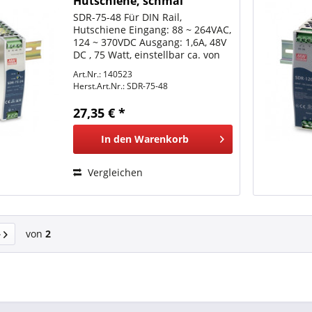
Hutschiene, schmal
SDR-75-48 Für DIN Rail,
Hutschiene Eingang: 88 ~ 264VAC,
124 ~ 370VDC Ausgang: 1,6A, 48V
DC , 75 Watt, einstellbar ca. von
48V bis 55V
Art.Nr.: 140523
Umgebungstemperatur: -30°C ~
Herst.Art.Nr.:
SDR-75-48
+70°C, für ausreichende Lüftung
sorgen. LxBxH 32 x 125,2 x 12
27,35 € *
mm...
In den
Warenkorb
Vergleichen
von
2