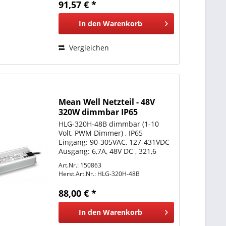
91,57 € *
x 113,5 mm...
In den
Warenkorb
Vergleichen
Mean Well Netzteil - 48V
320W dimmbar IP65
HLG-320H-48B dimmbar (1-10
Volt, PWM Dimmer) , IP65
Eingang: 90-305VAC, 127-431VDC
Ausgang: 6,7A, 48V DC , 321,6
Watt Betriebstemperatur: -40°C
Art.Nr.: 150863
bis +70°C LxBxH 252*90*43,8mm
Herst.Art.Nr.:
HLG-320H-48B
Schutzkennzeichen: Siehe
meanwell.com Offene
88,00 € *
Kabelenden
In den
Warenkorb