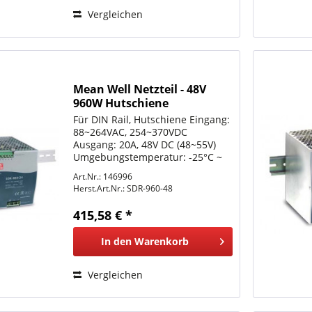
Vergleichen
Mean Well Netzteil - 48V
960W Hutschiene
Für DIN Rail, Hutschiene Eingang:
88~264VAC, 254~370VDC
Ausgang: 20A, 48V DC (48~55V)
Umgebungstemperatur: -25°C ~
+70°C LxBxH 110x125,2x150mm
Art.Nr.: 146996
Schutzkennzeichen: Siehe
Herst.Art.Nr.:
SDR-960-48
meanwell.com weitere Daten
bitte dem Datenblatt entnehmen
415,58 € *
In den
Warenkorb
Vergleichen