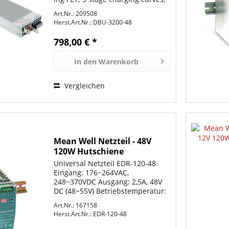
protocol PMBus Eingang: 100-
Art.Nr.: 209508
199VAC & 200-240VAC Ausgang:
Herst.Art.Nr.:
DBU-3200-48
+57.6V a 27,5A (Input 100-199VAC)
und +57.6V a 55A...
798,00 € *
In den
Warenkorb
Vergleichen
Mean Well Netzteil - 48V
120W Hutschiene
Universal Netzteil EDR-120-48
Eingang: 176~264VAC,
248~370VDC Ausgang: 2,5A, 48V
DC (48~55V) Betriebstemperatur:
-20°C bis +60°C LxBxH:
Art.Nr.: 167158
40*125,2*123,5 mm Anschluss
Herst.Art.Nr.:
EDR-120-48
über Schraubklemmen Der
Anschluss Elektrischer Bauteile