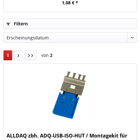
1,08 € *
Filtern
1
von
2
ALLDAQ zbh. ADQ-USB-ISO-HUT / Montagekit für