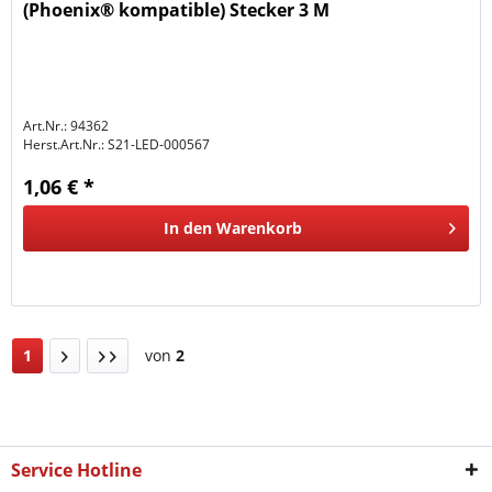
(Phoenix® kompatible) Stecker 3 M
Art.Nr.: 94362
Herst.Art.Nr.:
S21-LED-000567
1,06 € *
In den
Warenkorb
1
von
2
Service Hotline