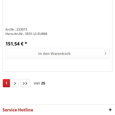
Art.Nr.: 233015
Herst.Art.Nr.:
SE01-LS-EU868
151,54 € *
In den
Warenkorb
1
von
25
Service Hotline