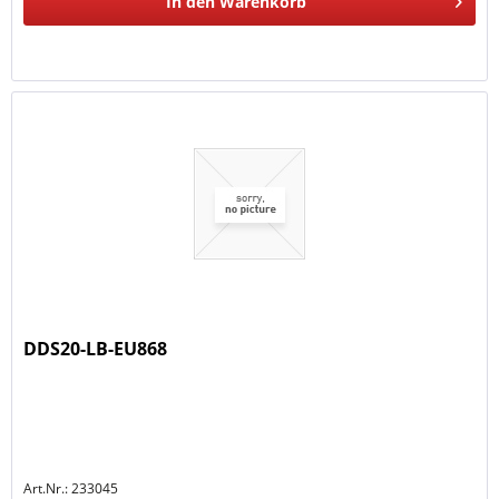
In den
Warenkorb
DDS20-LB-EU868
Art.Nr.: 233045