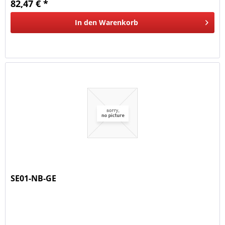
82,47 € *
In den
Warenkorb
SE01-NB-GE