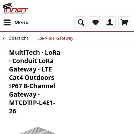
Menü
Übersicht
LoRA-IoT-Gateway
MultiTech · LoRa
· Conduit LoRa
Gateway · LTE
Cat4 Outdoors
IP67 8-Channel
Gateway ·
MTCDTIP-L4E1-
26