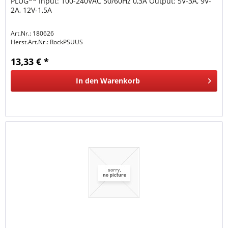
PLUG** Input: 100-240VAC 50/60Hz 0,3A Output: 5V-3A, 9V-
2A, 12V-1,5A
Art.Nr.: 180626
Herst.Art.Nr.:
RockPSUUS
13,33 € *
In den
Warenkorb