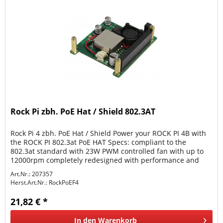
Rock Pi zbh. PoE Hat / Shield 802.3AT
Rock Pi 4 zbh. PoE Hat / Shield Power your ROCK PI 4B with
the ROCK PI 802.3at PoE HAT Specs: compliant to the
802.3at standard with 23W PWM controlled fan with up to
12000rpm completely redesigned with performance and
heat management in...
Art.Nr.: 207357
Herst.Art.Nr.:
RockPoEF4
21,82 € *
In den
Warenkorb