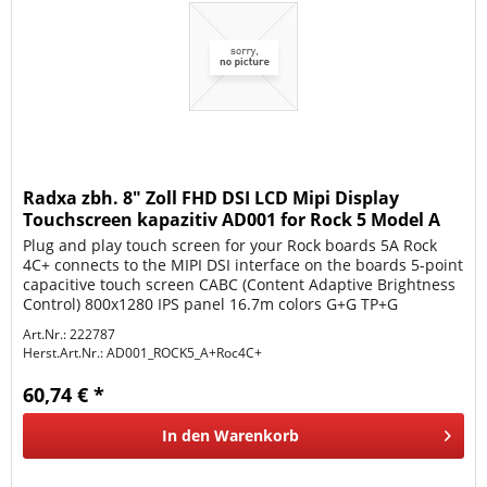
Radxa zbh. 8" Zoll FHD DSI LCD Mipi Display
Touchscreen kapazitiv AD001 for Rock 5 Model A
and Rock
Plug and play touch screen for your Rock boards 5A Rock
4C+ connects to the MIPI DSI interface on the boards 5-point
capacitive touch screen CABC (Content Adaptive Brightness
Control) 800x1280 IPS panel 16.7m colors G+G TP+G
sensor...
Art.Nr.: 222787
Herst.Art.Nr.:
AD001_ROCK5_A+Roc4C+
60,74 € *
In den
Warenkorb