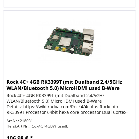
Rock 4C+ 4GB RK3399T (mit Dualband 2,4/5GHz
WLAN/Bluetooth 5.0) MicroHDMI used B-Ware
Rock 4C+ 4GB RK3399T (mit Dualband 2,4/5GHz
WLAN/Bluetooth 5.0) MicroHDMI used B-Ware
Details: https://wiki.radxa.com/Rock4/4cplus Rockchip
RK3399T Processor 64bit hexa core processor Dual Cortex-
A72, frequency 1.5GHz (oc to 2GHz) with...
Art.Nr.: 218031
Herst.Art.Nr.:
Rock4C+4GBW_usedB
106,98 € *