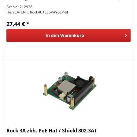
sauberes...
Art.Nr.: 212928
Herst.Art.Nr.:
Rock4C+EcoPiProLP-bl
27,44 € *
In den
Warenkorb
Rock 3A zbh. PoE Hat / Shield 802.3AT