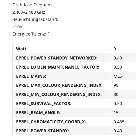
Drahtlose Frequenz:
2,400–2,480 GHz
Beleuchtungsabstand:
>10m
Energieeffizienz: F
Watt:
9
EPREL_POWER_STANDBY_NETWORKED:
0.40
EPREL_LUMEN_MAINTENANCE_FACTOR:
0.50
EPREL_MAINS:
MLS
EPREL_MAX_COLOUR_RENDERING_INDEX:
99
EPREL_MIN_COLOUR_RENDERING_INDEX:
80
EPREL_SURVIVAL_FACTOR:
0.50
EPREL_BEAM_ANGLE:
15
EPREL_CHROMATICITY_COORD_X:
0.465
EPREL_POWER_STANDBY:
0.40