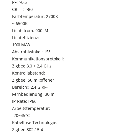
PF: >0,5
CRI : >80
Farbtemperatur: 2700K
~ 6500K
Lichtstrom: 900LM
Lichteffizienz:
100LM/W
Abstrahlwinkel: 15°
Kommunikationsprotokoll:
Zigbee 3,0 + 2,4 GHz
Kontrollabstand:
Zigbee: 50 m (offener
Bereich); 2,4 G RF-
Fernbedienung: 30 m
IP-Rate: IP66
Arbeitstemperatur:
-20~45°C
Kabellose Technologie:
Zigbee 802.15.4