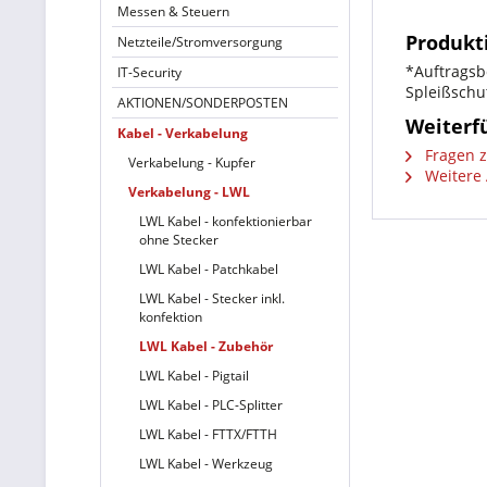
Messen & Steuern
Produkt
Netzteile/Stromversorgung
*Auftragsb
IT-Security
Spleißschu
AKTIONEN/SONDERPOSTEN
Weiterfü
Kabel - Verkabelung
Fragen z
Verkabelung - Kupfer
Weitere 
Verkabelung - LWL
LWL Kabel - konfektionierbar
ohne Stecker
LWL Kabel - Patchkabel
LWL Kabel - Stecker inkl.
konfektion
LWL Kabel - Zubehör
LWL Kabel - Pigtail
LWL Kabel - PLC-Splitter
LWL Kabel - FTTX/FTTH
LWL Kabel - Werkzeug