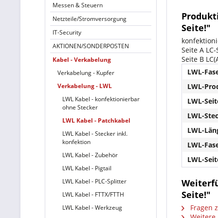
Messen & Steuern
Produkti
Netzteile/Stromversorgung
Seite!"
IT-Security
konfektion
AKTIONEN/SONDERPOSTEN
Seite A LC-
Seite B LC(
Kabel - Verkabelung
LWL-Fase
Verkabelung - Kupfer
Verkabelung - LWL
LWL-Prod
LWL Kabel - konfektionierbar
LWL-Seit
ohne Stecker
LWL-Stec
LWL Kabel - Patchkabel
LWL-Läng
LWL Kabel - Stecker inkl.
konfektion
LWL-Fase
LWL Kabel - Zubehör
LWL-Seit
LWL Kabel - Pigtail
LWL Kabel - PLC-Splitter
Weiterfü
Seite!"
LWL Kabel - FTTX/FTTH
Fragen z
LWL Kabel - Werkzeug
Weitere 