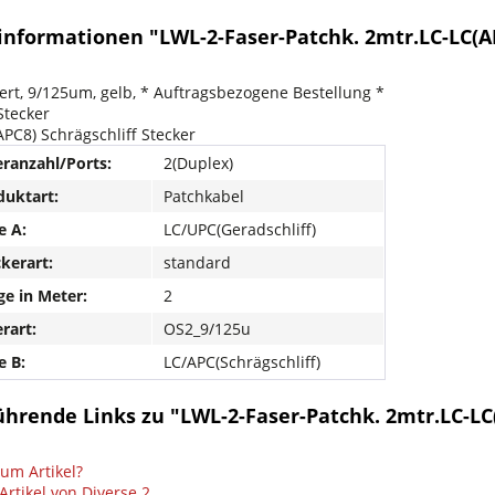
nformationen "LWL-2-Faser-Patchk. 2mtr.LC-LC(APC
iert, 9/125um, gelb, * Auftragsbezogene Bestellung *
Stecker
APC8) Schrägschliff Stecker
ranzahl/Ports:
2(Duplex)
uktart:
Patchkabel
e A:
LC/UPC(Geradschliff)
kerart:
standard
e in Meter:
2
rart:
OS2_9/125u
e B:
LC/APC(Schrägschliff)
hrende Links zu "LWL-2-Faser-Patchk. 2mtr.LC-LC(
um Artikel?
Artikel von Diverse 2