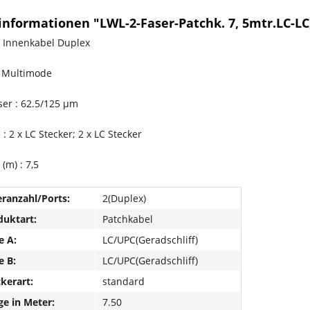
informationen "LWL-2-Faser-Patchk. 7, 5mtr.LC-LC
: Innenkabel Duplex
: Multimode
ser : 62.5/125 µm
: 2 x LC Stecker; 2 x LC Stecker
(m) : 7,5
ranzahl/Ports:
2(Duplex)
uktart:
Patchkabel
e A:
LC/UPC(Geradschliff)
e B:
LC/UPC(Geradschliff)
kerart:
standard
e in Meter:
7.50