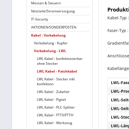
Messen & Steuern
Produkt
Netzteile/Stromversorgung
Kabel-Typ 
IT-Security
AKTIONEN/SONDERPOSTEN
Faser-Typ 
Kabel - Verkabelung
Gradientfa
Verkabelung - Kupfer
Verkabelung - LWL
Anschlüsse 
LWL Kabel - konfektionierbar
ohne Stecker
Kabellänge 
LWL Kabel - Patchkabel
LWL Kabel - Stecker inkl.
LWL-Fase
konfektion
LWL-Prod
LWL Kabel - Zubehör
LWL Kabel - Pigtail
LWL-Seit
LWL Kabel - PLC-Splitter
LWL-Seit
LWL Kabel - FTTX/FTTH
LWL-Stec
LWL Kabel - Werkzeug
LWL-Läng