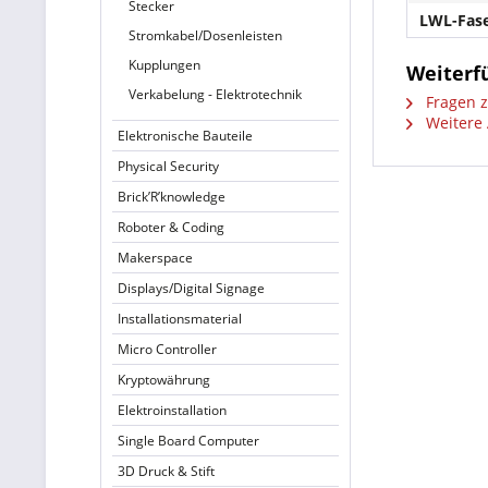
Stecker
LWL-Fase
Stromkabel/Dosenleisten
Kupplungen
Weiterfü
Verkabelung - Elektrotechnik
Fragen z
Weitere 
Elektronische Bauteile
Physical Security
Brick’R’knowledge
Roboter & Coding
Makerspace
Displays/Digital Signage
Installationsmaterial
Micro Controller
Kryptowährung
Elektroinstallation
Single Board Computer
3D Druck & Stift