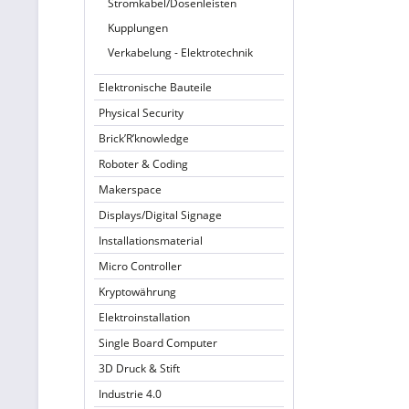
Stromkabel/Dosenleisten
Kupplungen
Verkabelung - Elektrotechnik
Elektronische Bauteile
Physical Security
Brick’R’knowledge
Roboter & Coding
Makerspace
Displays/Digital Signage
Installationsmaterial
Micro Controller
Kryptowährung
Elektroinstallation
Single Board Computer
3D Druck & Stift
Industrie 4.0