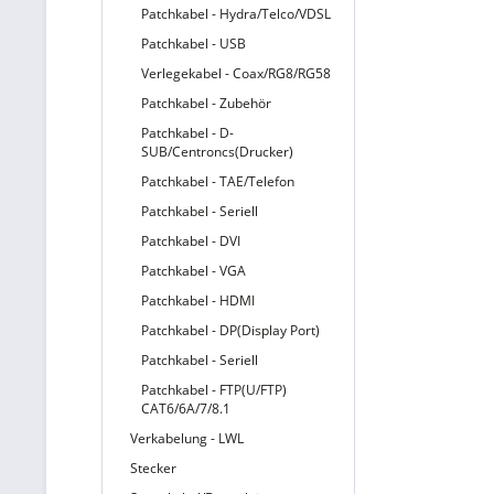
Patchkabel - Hydra/Telco/VDSL
Patchkabel - USB
Verlegekabel - Coax/RG8/RG58
Patchkabel - Zubehör
Patchkabel - D-
SUB/Centroncs(Drucker)
Patchkabel - TAE/Telefon
Patchkabel - Seriell
Patchkabel - DVI
Patchkabel - VGA
Patchkabel - HDMI
Patchkabel - DP(Display Port)
Patchkabel - Seriell
Patchkabel - FTP(U/FTP)
CAT6/6A/7/8.1
Verkabelung - LWL
Stecker