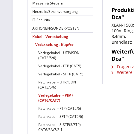
Messen & Steuern
Produkt
Netzteile/Stromversorgung
Dca"
IT-Security
XLAN-1500
AKTIONEN/SONDERPOSTEN
100m Ring,
8,4mm,
Kabel - Verkabelung
Brandlast:
Verkabelung - Kupfer
Weiterf
Verlegekabel - UTP/ISDN
Dca"
(CAT3/5/6)
Verlegekabel - FTP (CAT5)
Fragen z
Weitere 
Verlegekabel - SFTP (CAT5)
Patchkabel - UTP/ISDN
(CAT3/5/6)
Verlegekabel - PIMF
(CAT6/CAT7)
Patchkabel - FTP (CAT5/6)
Patchkabel - SFTP (CAT5/6)
Patchkabel - S-STP(S/FTP)
CAT6/6A/7/8.1