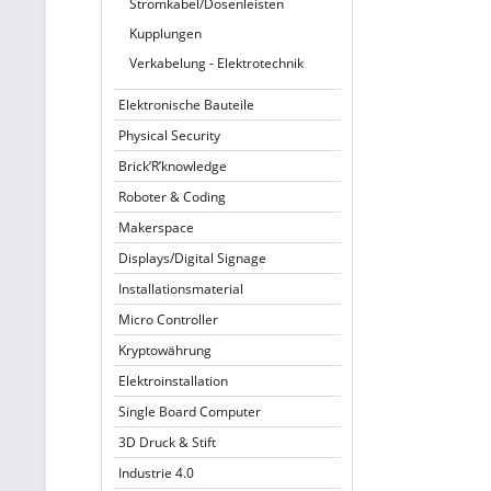
Stromkabel/Dosenleisten
Kupplungen
Verkabelung - Elektrotechnik
Elektronische Bauteile
Physical Security
Brick’R’knowledge
Roboter & Coding
Makerspace
Displays/Digital Signage
Installationsmaterial
Micro Controller
Kryptowährung
Elektroinstallation
Single Board Computer
3D Druck & Stift
Industrie 4.0