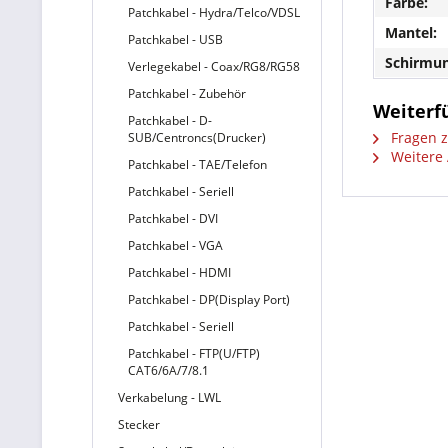
Farbe:
Patchkabel - Hydra/Telco/VDSL
Mantel:
Patchkabel - USB
Schirmun
Verlegekabel - Coax/RG8/RG58
Patchkabel - Zubehör
Weiterf
Patchkabel - D-
Fragen z
SUB/Centroncs(Drucker)
Weitere 
Patchkabel - TAE/Telefon
Patchkabel - Seriell
Patchkabel - DVI
Patchkabel - VGA
Patchkabel - HDMI
Patchkabel - DP(Display Port)
Patchkabel - Seriell
Patchkabel - FTP(U/FTP)
CAT6/6A/7/8.1
Verkabelung - LWL
Stecker