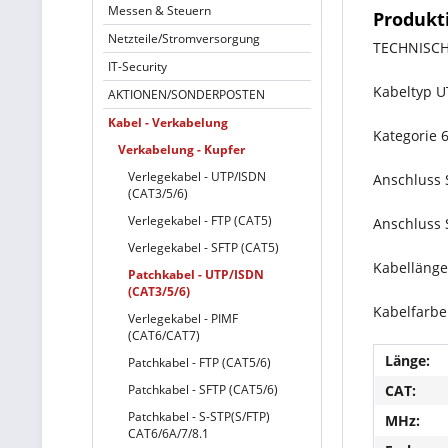
Messen & Steuern
Produkt
Netzteile/Stromversorgung
TECHNISC
IT-Security
Kabeltyp U
AKTIONEN/SONDERPOSTEN
Kabel - Verkabelung
Kategorie 
Verkabelung - Kupfer
Verlegekabel - UTP/ISDN
Anschluss S
(CAT3/5/6)
Verlegekabel - FTP (CAT5)
Anschluss S
Verlegekabel - SFTP (CAT5)
Kabellänge
Patchkabel - UTP/ISDN
(CAT3/5/6)
Kabelfarb
Verlegekabel - PIMF
(CAT6/CAT7)
Länge:
Patchkabel - FTP (CAT5/6)
Patchkabel - SFTP (CAT5/6)
CAT:
Patchkabel - S-STP(S/FTP)
MHz:
CAT6/6A/7/8.1