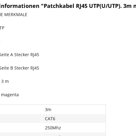
informationen "Patchkabel RJ45 UTP(U/UTP). 3m 
HE MERKMALE
TP
6
eite A Stecker RJ45
eite B Stecker RJ45
 3 m
e magenta
3m
CAT6
250Mhz