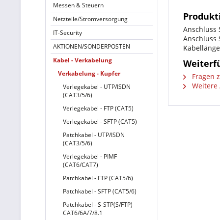
Messen & Steuern
Produkt
Netzteile/Stromversorgung
Anschluss S
IT-Security
Anschluss 
AKTIONEN/SONDERPOSTEN
Kabellänge
Kabel - Verkabelung
Weiterfü
Verkabelung - Kupfer
Fragen z
Weitere 
Verlegekabel - UTP/ISDN
(CAT3/5/6)
Verlegekabel - FTP (CAT5)
Verlegekabel - SFTP (CAT5)
Patchkabel - UTP/ISDN
(CAT3/5/6)
Verlegekabel - PIMF
(CAT6/CAT7)
Patchkabel - FTP (CAT5/6)
Patchkabel - SFTP (CAT5/6)
Patchkabel - S-STP(S/FTP)
CAT6/6A/7/8.1