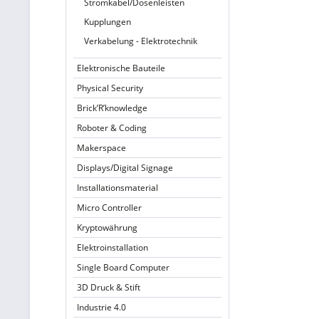
Stromkabel/Dosenleisten
Kupplungen
Verkabelung - Elektrotechnik
Elektronische Bauteile
Physical Security
Brick’R’knowledge
Roboter & Coding
Makerspace
Displays/Digital Signage
Installationsmaterial
Micro Controller
Kryptowährung
Elektroinstallation
Single Board Computer
3D Druck & Stift
Industrie 4.0