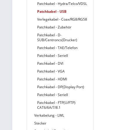
Patchkabel - Hydra/Telco/VDSL
Patchkabel - USB
Verlegekabel - Coax/RG8/RG58
Patchkabel - Zubehör
Patchkabel - D-
SUB/Centroncs(Drucker)
Patchkabel - TAE/Telefon
Patchkabel - Seriell
Patchkabel - DVI
Patchkabel - VGA
Patchkabel - HDMI
Patchkabel - DP(Display Port)
Patchkabel - Seriell
Patchkabel - FTP(U/FTP)
CAT6/6A/7/8.1
Verkabelung - LWL
Stecker