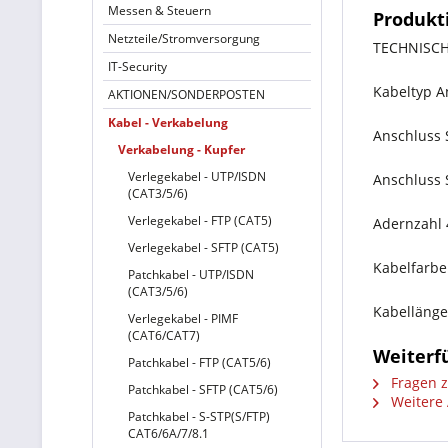
Messen & Steuern
Produkt
Netzteile/Stromversorgung
TECHNISC
IT-Security
Kabeltyp A
AKTIONEN/SONDERPOSTEN
Kabel - Verkabelung
Anschluss 
Verkabelung - Kupfer
Verlegekabel - UTP/ISDN
Anschluss 
(CAT3/5/6)
Verlegekabel - FTP (CAT5)
Adernzahl 
Verlegekabel - SFTP (CAT5)
Kabelfarbe
Patchkabel - UTP/ISDN
(CAT3/5/6)
Kabellänge
Verlegekabel - PIMF
(CAT6/CAT7)
Weiterfü
Patchkabel - FTP (CAT5/6)
Fragen z
Patchkabel - SFTP (CAT5/6)
Weitere A
Patchkabel - S-STP(S/FTP)
CAT6/6A/7/8.1