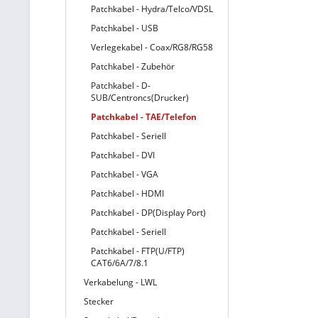
Patchkabel - Hydra/Telco/VDSL
Patchkabel - USB
Verlegekabel - Coax/RG8/RG58
Patchkabel - Zubehör
Patchkabel - D-
SUB/Centroncs(Drucker)
Patchkabel - TAE/Telefon
Patchkabel - Seriell
Patchkabel - DVI
Patchkabel - VGA
Patchkabel - HDMI
Patchkabel - DP(Display Port)
Patchkabel - Seriell
Patchkabel - FTP(U/FTP)
CAT6/6A/7/8.1
Verkabelung - LWL
Stecker