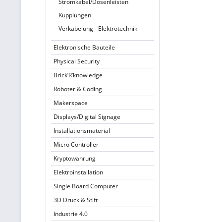
Stromkabel/Dosenleisten
Kupplungen
Verkabelung - Elektrotechnik
Elektronische Bauteile
Physical Security
Brick’R’knowledge
Roboter & Coding
Makerspace
Displays/Digital Signage
Installationsmaterial
Micro Controller
Kryptowährung
Elektroinstallation
Single Board Computer
3D Druck & Stift
Industrie 4.0