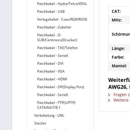
Patchkabel - Hydra/Telco/VDSL
CAT:
Patchkabel - USB
Verlegekabel - Coax/RG8/RG58
MHz:
Patchkabel - Zubehör
Schirmun
Patchkabel - D-
SUB/Centroncs(Drucker)
Patchkabel - TAE/Telefon
Länge:
Patchkabel - Seriell
Farbe:
Patchkabel - DVI
Mantel:
Patchkabel - VGA
Weiterfü
Patchkabel - HDMI
AWG26, 
Patchkabel - DP(Display Port)
Fragen z
Patchkabel - Seriell
Weitere A
Patchkabel - FTP(U/FTP)
CAT6/6A/7/8.1
Verkabelung - LWL
Stecker