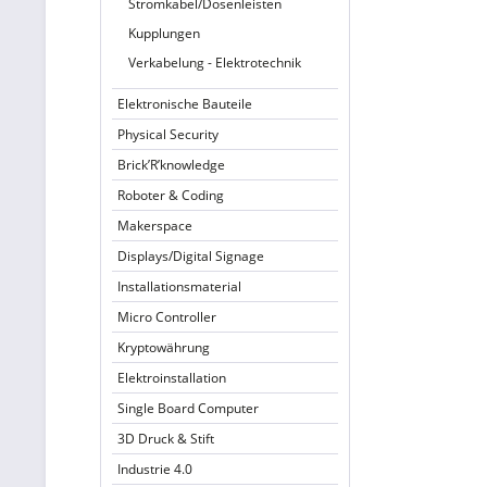
Stromkabel/Dosenleisten
Kupplungen
Verkabelung - Elektrotechnik
Elektronische Bauteile
Physical Security
Brick’R’knowledge
Roboter & Coding
Makerspace
Displays/Digital Signage
Installationsmaterial
Micro Controller
Kryptowährung
Elektroinstallation
Single Board Computer
3D Druck & Stift
Industrie 4.0