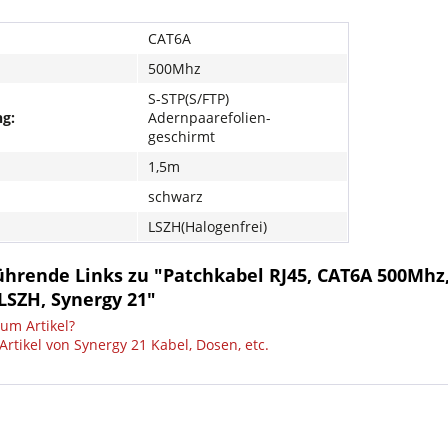
CAT6A
500Mhz
S-STP(S/FTP)
g:
Adernpaarefolien-
geschirmt
1,5m
schwarz
LSZH(Halogenfrei)
hrende Links zu "Patchkabel RJ45, CAT6A 500Mhz, 
LSZH, Synergy 21"
um Artikel?
rtikel von Synergy 21 Kabel, Dosen, etc.