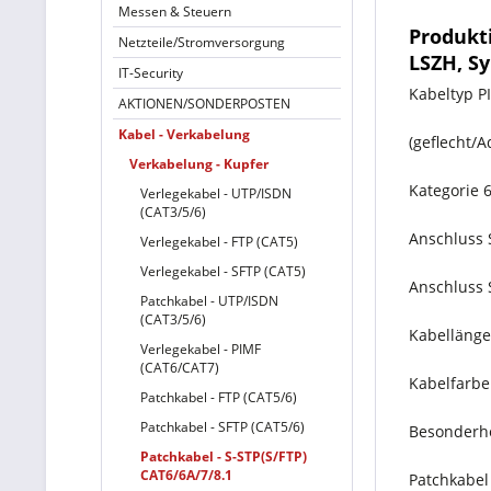
Messen & Steuern
Produkt
Netzteile/Stromversorgung
LSZH, Sy
IT-Security
Kabeltyp PI
AKTIONEN/SONDERPOSTEN
Kabel - Verkabelung
(geflecht/
Verkabelung - Kupfer
Kategorie 
Verlegekabel - UTP/ISDN
(CAT3/5/6)
Anschluss 
Verlegekabel - FTP (CAT5)
Verlegekabel - SFTP (CAT5)
Anschluss 
Patchkabel - UTP/ISDN
(CAT3/5/6)
Kabellänge
Verlegekabel - PIMF
(CAT6/CAT7)
Kabelfarbe
Patchkabel - FTP (CAT5/6)
Patchkabel - SFTP (CAT5/6)
Besonderhe
Patchkabel - S-STP(S/FTP)
CAT6/6A/7/8.1
Patchkabel