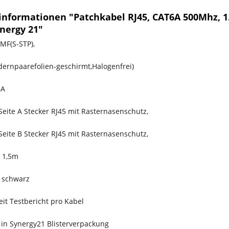
informationen "Patchkabel RJ45, CAT6A 500Mhz, 1.
nergy 21"
MF(S-STP),
Adernpaarefolien-geschirmt,Halogenfrei)
6A
Seite A Stecker RJ45 mit Rasternasenschutz,
Seite B Stecker RJ45 mit Rasternasenschutz,
 1,5m
 schwarz
it Testbericht pro Kabel
 in Synergy21 Blisterverpackung