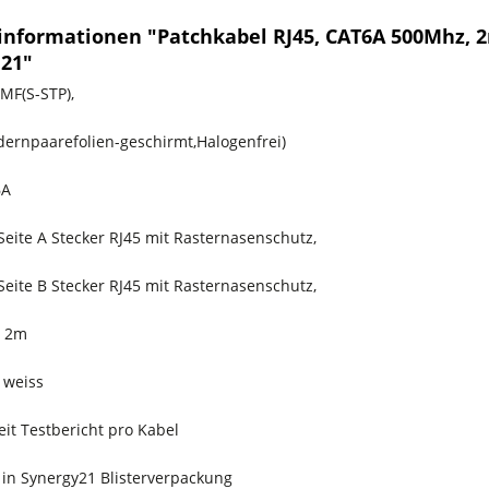
informationen "Patchkabel RJ45, CAT6A 500Mhz, 2m
 21"
MF(S-STP),
Adernpaarefolien-geschirmt,Halogenfrei)
6A
Seite A Stecker RJ45 mit Rasternasenschutz,
Seite B Stecker RJ45 mit Rasternasenschutz,
e 2m
 weiss
it Testbericht pro Kabel
 in Synergy21 Blisterverpackung