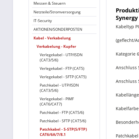
Messen & Steuern
Produkt
Netzteile/Stromversorgung
Synergy
IT-Security
Kabeltyp PI
AKTIONEN/SONDERPOSTEN
Kabel - Verkabelung
(geflecht/
Verkabelung - Kupfer
Kategorie 
Verlegekabel - UTP/ISDN
(CAT3/5/6)
Anschluss 
Verlegekabel - FTP (CAT5)
Verlegekabel - SFTP (CAT5)
Anschluss 
Patchkabel - UTP/ISDN
(CAT3/5/6)
Kabelläng
Verlegekabel - PIMF
(CAT6/CAT7)
Kabelfarbe
Patchkabel - FTP (CAT5/6)
Patchkabel - SFTP (CAT5/6)
Besonderhe
Patchkabel - S-STP(S/FTP)
CAT6/6A/7/8.1
Patchkabel