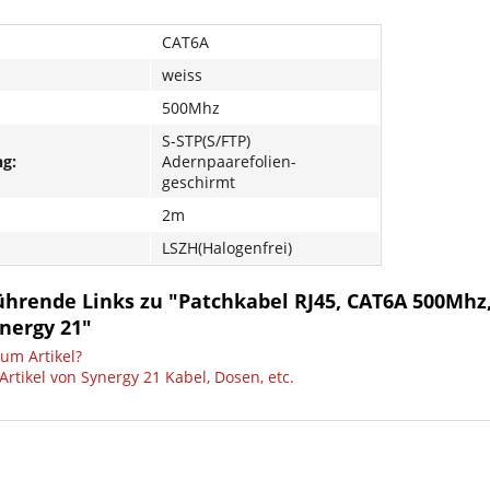
CAT6A
weiss
500Mhz
S-STP(S/FTP)
g:
Adernpaarefolien-
geschirmt
2m
LSZH(Halogenfrei)
hrende Links zu "Patchkabel RJ45, CAT6A 500Mhz, 
nergy 21"
um Artikel?
rtikel von Synergy 21 Kabel, Dosen, etc.