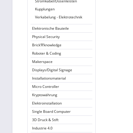
Stromkabel/Dosenleisten
Kupplungen
Verkabelung - Elektrotechnik
Elektronische Bauteile
Physical Security
Brick’R’knowledge
Roboter & Coding
Makerspace
Displays/Digital Signage
Installationsmaterial
Micro Controller
Kryptowährung
Elektroinstallation
Single Board Computer
3D Druck & Stift
Industrie 4.0