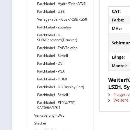
Patchkabel - Hydra/Telco/VDSL
CAT:
Patchkabel - USB
Verlegekabel - Coax/RG8/RG58
Farbe:
Patchkabel - Zubehör
MHz:
Patchkabel - D-
SUB/Centroncs(Drucker)
Schirmun
Patchkabel - TAE/Telefon
Patchkabel - Seriell
Länge:
Patchkabel - DVI
Mantel:
Patchkabel - VGA
Weiterfü
Patchkabel - HDMI
LSZH, Sy
Patchkabel - DP(Display Port)
Fragen z
Patchkabel - Seriell
Weitere A
Patchkabel - FTP(U/FTP)
CAT6/6A/7/8.1
Verkabelung - LWL
Stecker